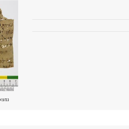
נמצא בPGP