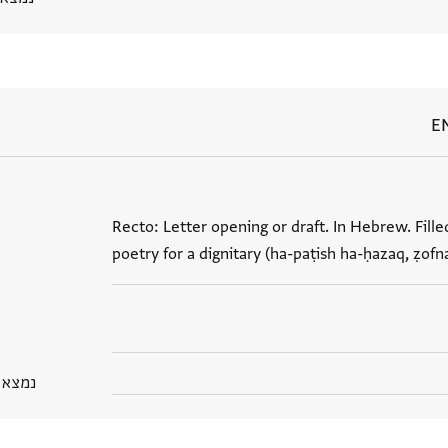
E
Recto: Letter opening or draft. In Hebrew. Filled
poetry for a dignitary (ha-paṭish ha-ḥazaq, ẓofna
נמצא בPGP 