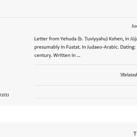
Ju
Letter from Yehuda (b. Ṭuviyyahu) Kohen, in Jū
presumably in Fustat. In Judaeo-Arabic. Dating: 
century. Written in …
1
Related
נמצא בPGP
T