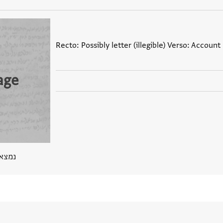
Recto: Possibly letter (illegible) Verso: Account
age
נמצא בPGP