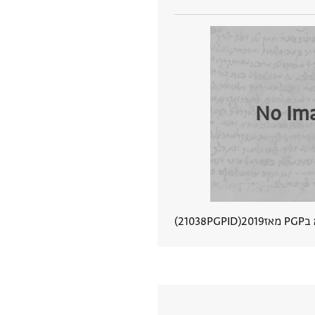
No Im
 מאז
2019
PGPID
21038
הצגת פרטי מסמך