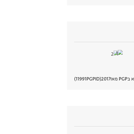
PG מאז
2017
PGPID
11991
הצגת פרטי מסמך