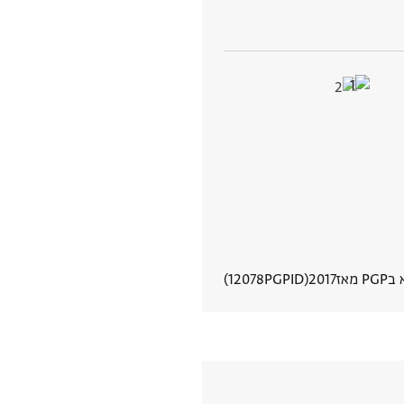
 מאז
2017
PGPID
12078
הצגת פרטי מסמך