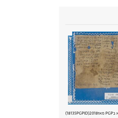
P מאז
2018
PGPID
18135
הצגת פרטי מסמך