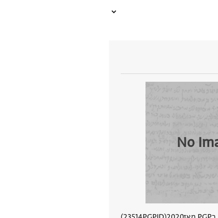
No Im
מאז
2020
PGPID
23514