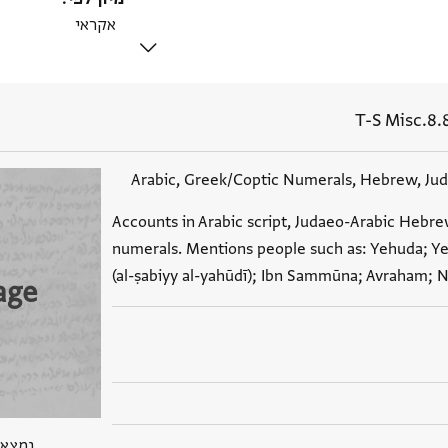
T-S Misc.8.
Arabic, Greek/Coptic Numerals, Hebrew, Ju
Accounts in Arabic script, Judaeo-Arabic Hebr
numerals. Mentions people such as: Yehuda; Ye
(al-ṣabiyy al-yahūdī); Ibn Sammūna; Avraham; N
age
נמצא בPGP 