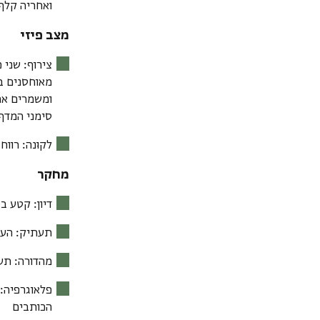
ואחריה קלף;
מצב פיזי
צירוף
: שני 
מאוחסנים ב
ומשמרים את
סימני המדף.
לקוּנה
: רוו
מחקר
דיון
: קטע ב
תעתיק
: הע
מהדורה
: תע
פלאוגרפיה
:
הכותבים