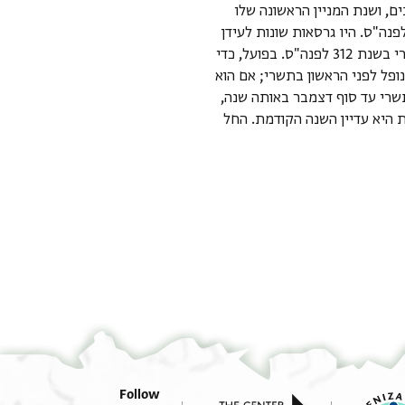
ם, ושנת המניין הראשונה שלו
השנה שבה מסופוטמיה נכבשה על ידי סלאוקוס הראשון ניקאטור בשנים 312-11 לפנה"ס. היו גרסאות שונות לעידן
הסלווקי בימי הביניים. העידן הסלווקי במסמכים יהודיים נחשב כמתחיל באחד בתשרי בשנת 312 לפנה"ס. בפועל, כדי
3 מהשנה הסלווקית, אם היום נופל לפני הראשון בתשרי; אם הוא
קופה מהאחד בתשרי עד סוף דצמבר באותה שנה,
היא עדיין השנה הקודמת. החל
Follow