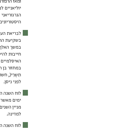
הגרגוריאני ב-1582 או מאוחר יותר; לוח זה ידוע כלוח השנה 
היסטוריונים 
לבריאת העולם 
במשך האלף ה
חייבות להי
האיסלמיים (
במחזור בן ת
תִשְרֵי(, חש
לפני ניסן.
לוח השנה ההיג
ימים מאשר ה
למדינה.
לוח השנה הסלווקי (Sel. או SE, וכ