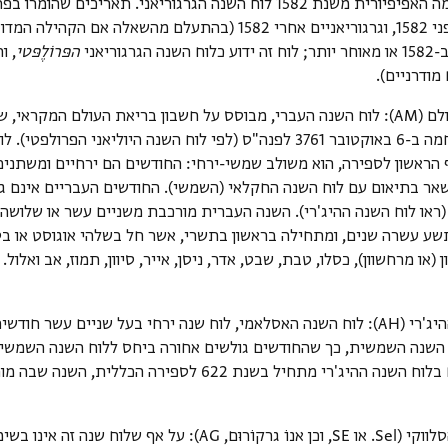
ומאז הרפורמה האפיפיורית משנת 1582 לוח השנה הגרגוריאני. תאריכ
יוליאניים לפני 1582, וגרגוריאניים אחרי 1582 (בהתעלם מהשאל
הגרגוריאני
הפּרוֹלֶפּטי
, ו
מודרניים).
(AM)
: לוח השנה העברי, מבוסס על חשבון בריאת העולם המקראי, ש
בשקיעת החמה ב-6 באוקטובר 3761 לפנה"ס (לפי לוח השנה היוליאני 
ראשון לספירה, הוא משולב שמשי-ירחי: החודשים הם ירחיים ומשתנים 
שאר בתיאום עם לוח השנה החקלאי (השמשי). החודשים העבריים אינם ג
ראו לוח השנה ההיג'רי). השנה העברית מורכבת משניים עשר או שלושה 
שע עשרה שנים, ומתחילה בראשון בתשרי, אשר חל בשלהי אוגוסט או בספ
וון (או מרחשוון), כסלו, טבת, שבט, אדר, ניסן, אייר, סיוון, תמוז, אב ואלו
'רי (AH)
שנה השמשית, כך שהחודשים גולשים אחורה ביחס ללוח השנה השמשי (ולכ
מניין השנים בלוח השנה ההיג'רי מתחיל בשנת 622 לספירה ה
ן אנוֹ גרקוֹרוּם, AG)
: על אף שלוח שנה זה אינו בשימ