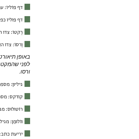
דף פוֹליוֹ
: עמ
דף פוליו כפו
רֶקטוֹ
: צדו 
וֶרסוֹ
: צדו ה
באופן תיאורט
לפני שהמקטלג
ורסו.
גיליון
: מספר
קודקס
: מספ
רוֹטוּלוּס
: מג
ווֹלוּמֵן
: מגיל
יריעת כתב
: