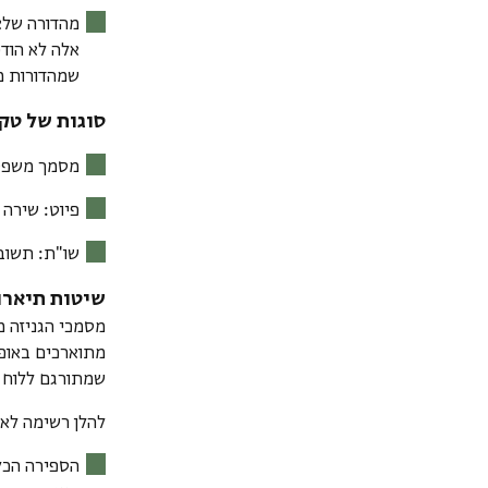
מהדורה שלא
אלה לא הודפ
שמהדורות מ
סוגות של טק
מסמך משפט
פיוט
: שירה 
שו"ת
: תשוב
שיטות תיארו
מסמכי הגניזה 
מתוארכים באופן
שמתורגם ללוח ה
להלן רשימה לא 
הספירה הכללי