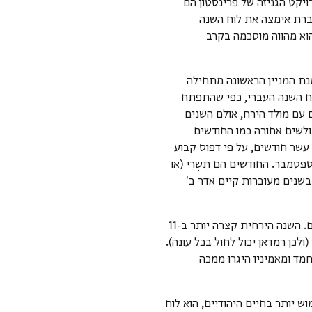
ים שהומרו בפרויקט הגניזה של פרינסטון הם
ה אם הקהילה המדוברת אימצה את לוח השנה
הוא מהווה מוסכמה בקרב
נת המניין הראשונה מתחילה
הפרולפטי). לוח השנה העברי, כפי שהתפתח
עם מולד הירח, אולם השנים
ולשים אחורה כמו החודשים
עשר חודשים, על פי דפוס קבוע
טמבר. החודשים הם תִשְרִי (או
ל. בשנים מעוברות קיים אדר ב'
: לוח השנה האסלאמי, לוח שנה ירחי בעל שניים עשר חודשים. השנה הירחית קצרה יותר ב-11
ן רמדאן יכול לחול בכל עונה).
כללית, השנה שבה מוחמד ומאמיניו היגרו ממכה
וש יותר בחיים היהודיים, הוא לוח