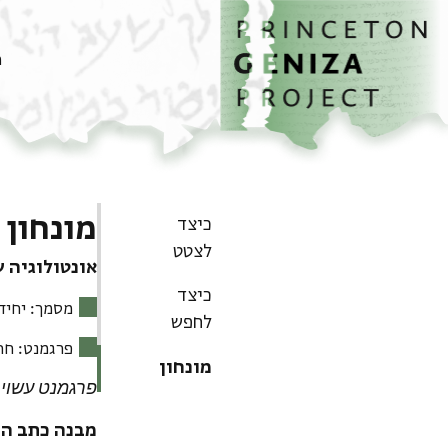
דף הבית
דילוג לתוכן
מ
מונחון
כיצד
לצטט
אונטולוגיה ש
כיצד
מסמך
: יחי
לחפש
פרגמנט
: חת
מונחון
פרגמנט עשוי 
מבנה כתב הי