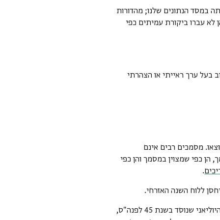
ה במסד הנתונים שלנו; מהדורות
ן לא עברו ביקורת עמיתים כפי
וב בעל ערך ראייתי או הצהרתי
או. מסמכים רבים אינם
הן כפי שמצוין במסמך והן כפי
יכים
.
חסן ללוח השנה האזרחי.
: לוח השנה המערבי המצוי בשימוש יומיומי, במקור לוח השנה היוליאני שנוסד בשנת 45 לפנה"ס,