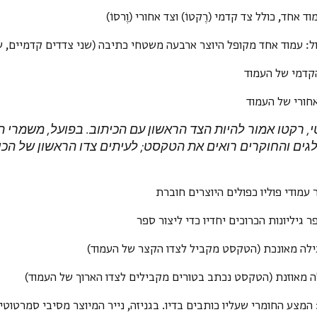
וד אחד, כולל צד קדמי (רֶקטוֹ) וצד אחורי (וֶרסוֹ)
ל
: עמוד אחד מקופל היוצר ארבעה משטחי כתיבה (שני צדדים קדמיים, שנ
הקדמי של העמוד
אחורי של העמוד
י, רקטו אמור להיות הצד הראשון עם הכיתוב. בפועל, משמרי
ים והחוקרים רואים את הטקסט; לעיתים צדו הראשון של הכי
 עמודי פוליו כפולים היוצרים חוברת
ר גיליונות הכרוכים יחדיו כדי ליצור ספר
ילה מאונכת (הטקסט מקביל לצדו הקצר של העמוד)
ה מאוזנת (הטקסט נכתב בטורים מקבילים לצדו הארוך של העמוד)
 המצע החומרי שעליו כותבים בדיו. בגניזה, נייר המיוצר מסיבי סמרטוטי