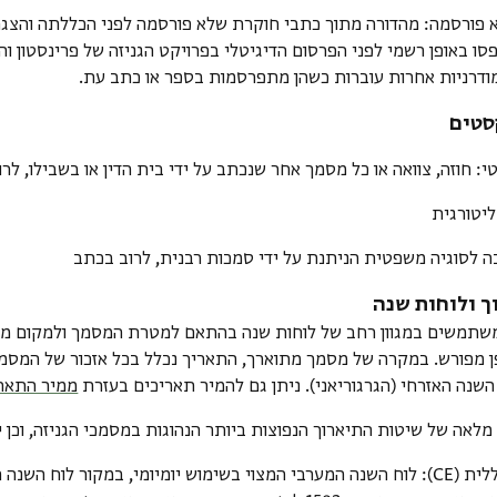
 פורסמה
: מהדורה מתוך כתבי חוקרת שלא פורסמה לפני הכללתה והצגת
סו באופן רשמי לפני הפרסום הדיגיטלי בפרויקט הגניזה של פרינסטון וה
ודרניות אחרות עוברות כשהן מתפרסמות בספר או כתב עת.
סטים
י
: חוזה, צוואה או כל מסמך אחר שנכתב על ידי בית הדין או בשבילו, לר
ליטורגית
ה לסוגיה משפטית הניתנת על ידי סמכות רבנית, לרוב בכתב
ך ולוחות שנה
משתמשים במגוון רחב של לוחות שנה בהתאם למטרת המסמך ולמקום מוצ
 מפורש. במקרה של מסמך מתוארך, התאריך נכלל בכל אזכור של המסמך, 
שנה האזרחי (הגרגוריאני). ניתן גם להמיר תאריכים בעזרת
ממיר התאר
מלאה של שיטות התיארוך הנפוצות ביותר הנהוגות במסמכי הגניזה, וכן י
ת (CE)