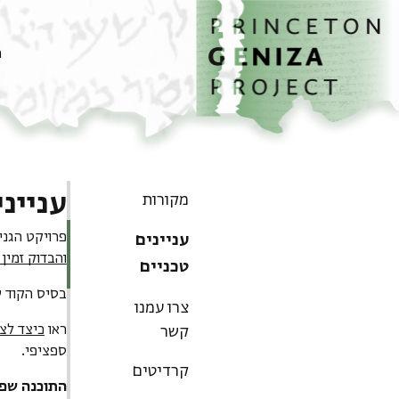
דף הבית
דילוג לתוכן
מ
ענייני
מקורות
פרויקט הגניזה של פרינסטון גרסה
עניינים
והבדוק זמין 
טכניים
בסיס הקוד 
צרו עמנו
ראו
כיצד לצ
קשר
ספציפי.
קרדיטים
התוכנה שפ