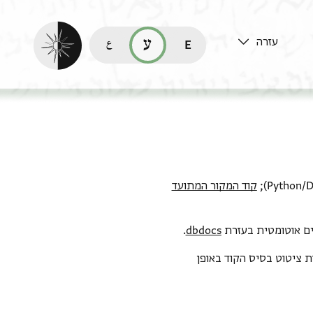
הפעלת מצב כהה
עזרה
قراءة هذه الصفحة في العربيّة (ar)
read this page in English (en)
קריאת העמוד ב-עברית (he)
קוד המקור המתועד
ם אוטומטית בעזרת
dbdocs
.
ת ציטוט בסיס הקוד באופן