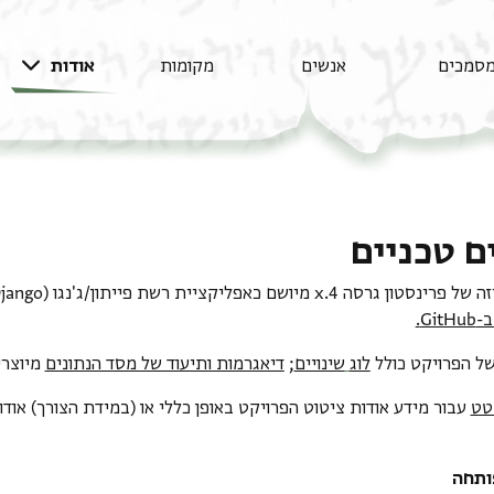
סמכים
אנשים
מקומות
אודות
ם טכניים
 4.x מיושם כאפליקציית רשת פייתון/ג'נגו (Python/Django);
ב-
GitHub.
של הפרויקט כולל
לוג
שינויים
;
דיאגרמות ותיעוד של מסד הנתונים
מיוצרי
טט
עבור מידע אודות ציטוט הפרויקט באופן כללי או (במידת הצורך) אודו
ותחה