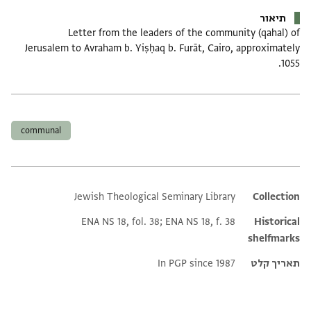
תיאור
Letter from the leaders of the community (qahal) of
Jerusalem to Avraham b. Yiṣḥaq b. Furāt, Cairo, approximately
1055.
תגים
communal
Jewish Theological Seminary Library
Additional metadata
Collection
ENA NS 18, fol. 38; ENA NS 18, f. 38
Historical
shelfmarks
תאריך קלט
In PGP since 1987