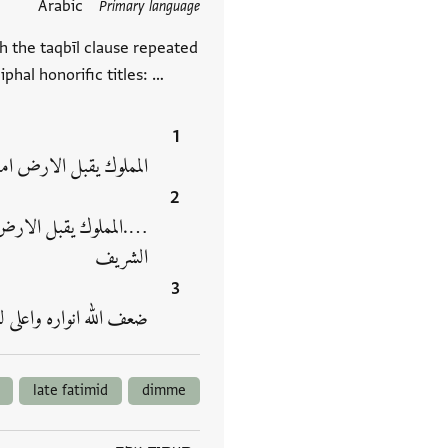
תגים
Arabic
Primary language
th the taqbīl clause repeated
iphal honorific titles: …
المملوك يقبل الارض ام
….المملوك يقبل الارض ا
الشريف
ضعف الله انواره واعل‮
late fatimid
dimme