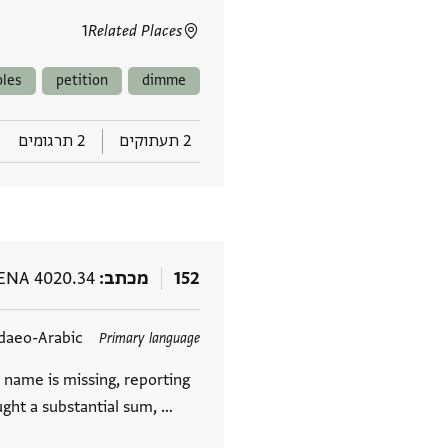
1
Related Places
oles
petition
dimme
2 תעתוקים
2 תרגומים
152
מכתב
ENA 4020.34
תגים
daeo-Arabic
Primary language
name is missing, reporting
ought a substantial sum, …