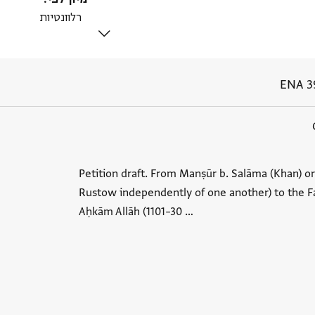
ENA 3
Petition draft. From Manṣūr b. Salāma (Khan) o
Rustow independently of one another) to the Fa
Aḥkām Allāh (1101–30 …