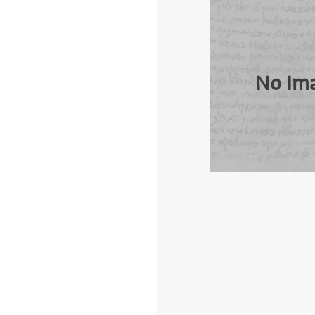
No Im