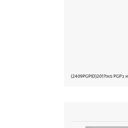
PG מאז
2017
PGPID
2409
הצגת פרטי מסמך