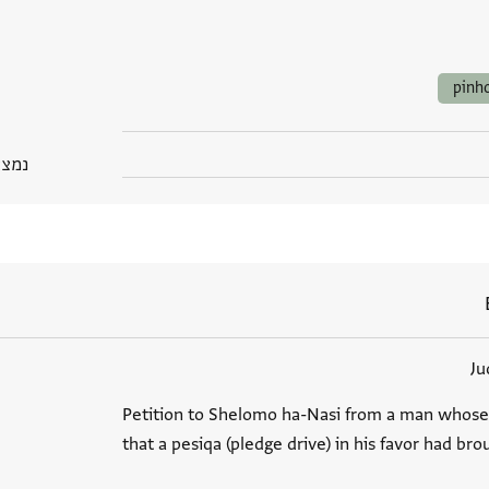
pinh
נמצא בGP
Ju
Petition to Shelomo ha-Nasi from a man whose 
that a pesiqa (pledge drive) in his favor had br