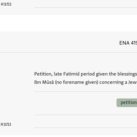
נמצא בPGP מ
ENA 41
Petition, late Fatimid period given the blessings
Ibn Mūsā (no forename given) concerning a Jew
petition
נמצא בPGP 