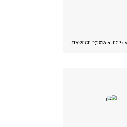
P מאז
2017
PGPID
11702
הצגת פרטי מסמך