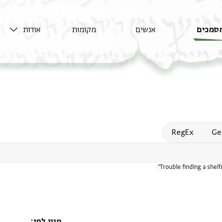
סמכים
אנשים
מקומות
אודות
Open
RegEx
Ge
Trouble finding a shel
מיון לפי