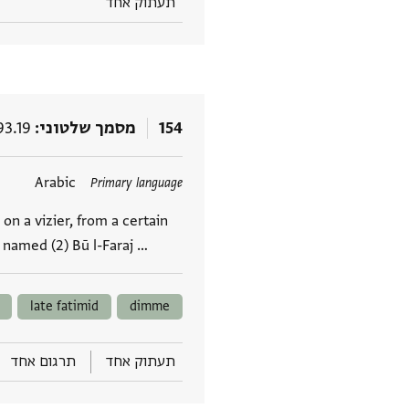
תעתוק אחד
154
מסמך שלטוני
93.19
תגים
Arabic
Primary language
 on a vizier, from a certain
 named (2) Bū l-Faraj …
late fatimid
dimme
תעתוק אחד
תרגום אחד