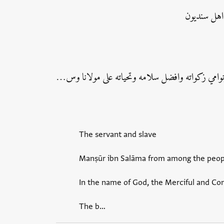
اهل سنديون
ونوامي زكواته وافضل سلامه وتحياته على مولانا وس…
The servant and slave
Manṣūr ibn Salāma from among the peopl
In the name of God, the Merciful and C
The b‮…