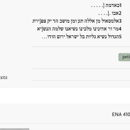
כאדמה [. . . . .
אבו .[. . . .
אלמסאול מן אללה תע ומן מושב הד יק צפ[ירת
מר ור אדונינו מלכינו נשיאנו שלמה הנש[יא
הגדול נשיא גליות כל ישראל ירום הודו‮…
peti
נמצא בP
ENA 410