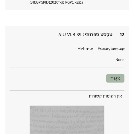
נמצא בPGP מאז
2020
PGPID
31133
הצגת 
12
טקסט ספרותי
AIU VI.B.39
תגים
Hebrew
Primary language
None
magic
אין רשומות קשורות