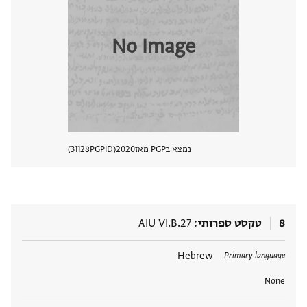
No Image
נמצא בPGP מאז
2020
PGPID
31128
הצגת 
8
טקסט ספרותי
AIU VI.B.27
תגים
Hebrew
Primary language
None