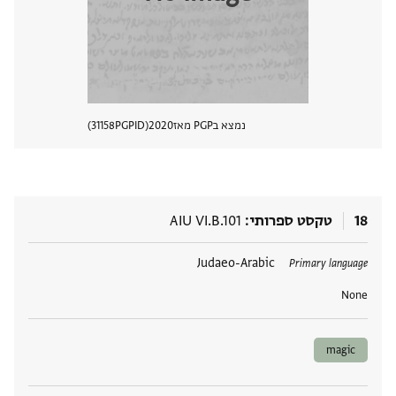
נמצא בPGP מאז
2020
PGPID
31158
הצגת 
18
טקסט ספרותי
AIU VI.B.101
תגים
Judaeo-Arabic
Primary language
None
magic