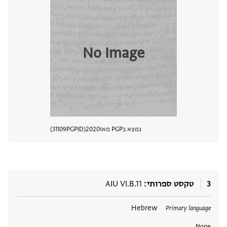
No Image
נמצא בPGP מאז
2020
PGPID
31109
הצגת 
3
טקסט ספרותי
AIU VI.B.11
תגים
Hebrew
Primary language
None