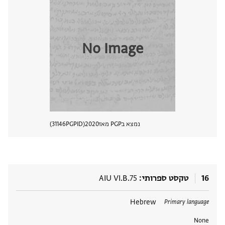
No Image
נמצא בPGP מאז
2020
PGPID
31146
הצגת 
16
טקסט ספרותי
AIU VI.B.75
תגים
Hebrew
Primary language
None