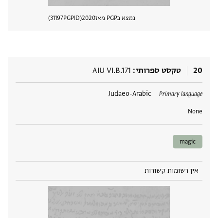
נמצא בPGP מאז
2020
PGPID
31197
הצגת 
20
טקסט ספרותי
AIU VI.B.171
תגים
Judaeo-Arabic
Primary language
None
magic
אין רשומות קשורות