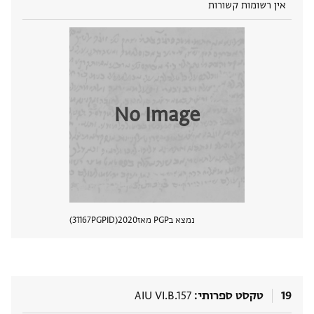
אין רשומות קשורות
No Image
נמצא בPGP מאז
2020
PGPID
31167
הצגת 
19
טקסט ספרותי
AIU VI.B.157