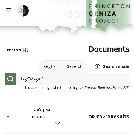
דף הבית
דילוג לתוכן
הפעלת מצב כהה
פתי
Documents
מסננים
Open search mode help
RegEx
General
Search mode
Trouble finding a shelfmark? Try
shelfmark:"Bodl ms. Heb a 2/3"
מיון לפי
Results
249 תוצאות