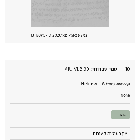
נמצא בPGP מאז
2020
PGPID
31130
הצגת 
10
סמי ספרותי
AIU VI.B.30
תגים
Hebrew
Primary language
None
magic
אין רשומות קשורות