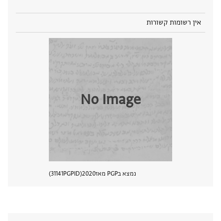
אין רשומות קשורות
No Image
נמצא בPGP מאז
2020
PGPID
31141
הצגת 