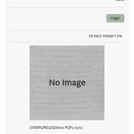
magic
אין רשומות קשורות
No Image
נמצא בPGP מאז
2020
PGPID
31114
הצגת 