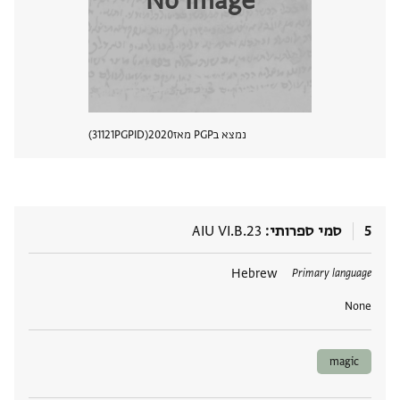
No Image
נמצא בPGP מאז
2020
PGPID
31121
הצגת 
5
סמי ספרותי
AIU VI.B.23
תגים
Hebrew
Primary language
None
magic