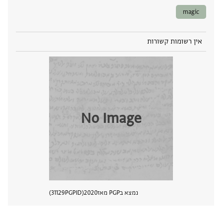
magic
אין רשומות קשורות
No Image
נמצא בPGP מאז
2020
PGPID
31129
הצגת 