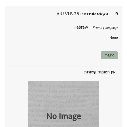
9
טקסט ספרותי
AIU VI.B.28
תגים
Hebrew
Primary language
None
magic
אין רשומות קשורות
No Image