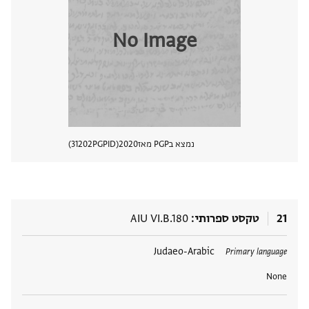
No Image
נמצא בPGP מאז
2020
PGPID
31202
הצגת 
21
טקסט ספרותי
AIU VI.B.180
תגים
Judaeo-Arabic
Primary language
None