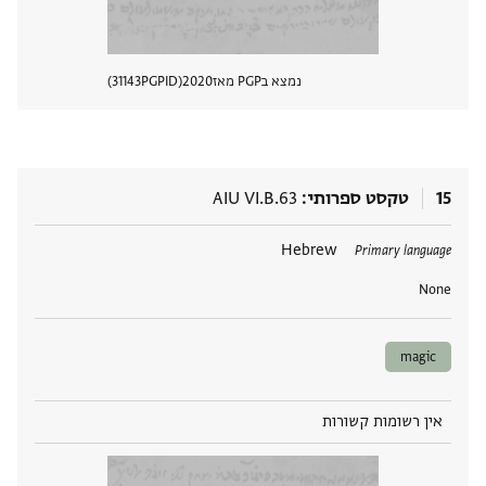
נמצא בPGP מאז
2020
PGPID
31143
הצגת 
15
טקסט ספרותי
AIU VI.B.63
תגים
Hebrew
Primary language
None
magic
אין רשומות קשורות