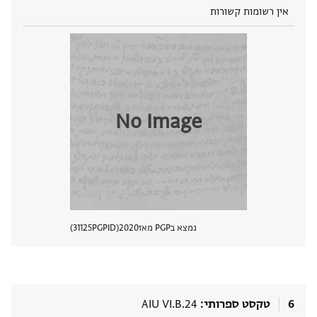
אין רשומות קשורות
No Image
נמצא בPGP מאז
2020
PGPID
31125
הצגת 
6
טקסט ספרותי
AIU VI.B.24