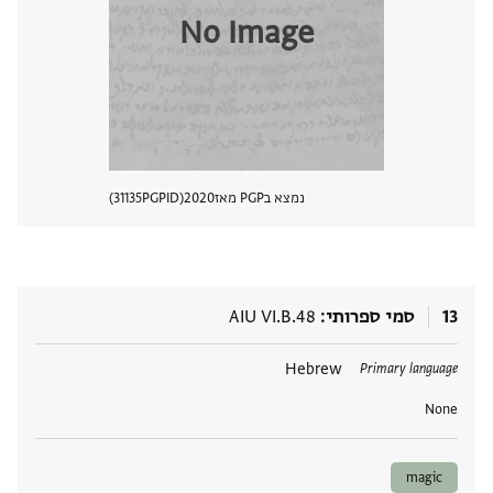
No Image
נמצא בPGP מאז
2020
PGPID
31135
הצגת 
13
סמי ספרותי
AIU VI.B.48
תגים
Hebrew
Primary language
None
magic