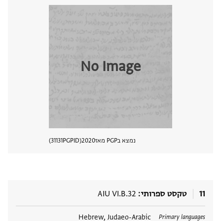
No Image
נמצא בPGP מאז
2020
PGPID
31131
הצגת 
11
טקסט ספרותי
AIU VI.B.32
תגים
Hebrew, Judaeo-Arabic
Primary languages