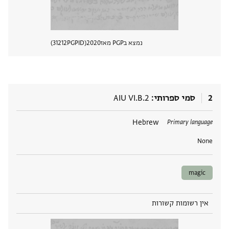
נמצא בPGP מאז
2020
PGPID
31212
הצגת 
2
סמי ספרותי
AIU VI.B.2
תגים
Hebrew
Primary language
None
magic
אין רשומות קשורות