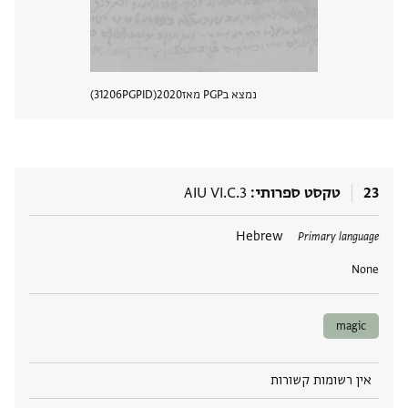
נמצא בPGP מאז
2020
PGPID
31206
הצגת 
23
טקסט ספרותי
AIU VI.C.3
תגים
Hebrew
Primary language
None
magic
אין רשומות קשורות