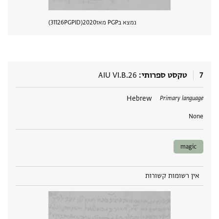
נמצא בPGP מאז
2020
PGPID
31126
הצגת 
7
טקסט ספרותי
AIU VI.B.26
תגים
Hebrew
Primary language
None
magic
אין רשומות קשורות