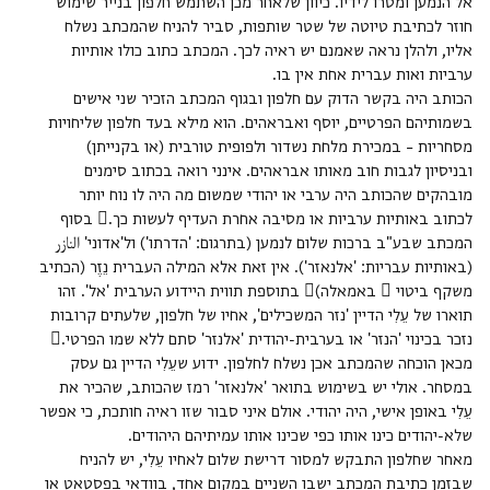
אל הנמען ומסרו לידיו. כיוון שלאחר מכן השתמש חלפון בנייר שימוש
חוזר לכתיבת טיוטה של שטר שותפות, סביר להניח שהמכתב נשלח
אליו, ולהלן נראה שאמנם יש ראיה לכך. המכתב כתוב כולו אותיות
הכותב היה בקשר הדוק עם חלפון ובגוף המכתב הזכיר שני אישים
בשמותיהם הפרטיים, יוסף ואבראהים. הוא מילא בעד חלפון שליחויות
מסחריות – במכירת מלחת נשדור ולפופית טורבית (או בקנייתן)
ובניסיון לגבות חוב מאותו אבראהים. אינני רואה בכתוב סימנים
מובהקים שהכותב היה ערבי או יהודי שמשום מה היה לו נוח יותר
לכתוב באותיות ערביות או מסיבה אחרת העדיף לעשות כך. בסוף
המכתב שבע"ב ברכות שלום לנמען (בתרגום: 'הדרתו') ול'אדוני' النازر
(באותיות עבריות: 'אלנאזר'). אין זאת אלא המילה העברית נֵזֶר (הכתיב
משקף ביטוי  באמאלה) בתוספת תווית היידוע הערבית 'אל'. זהו
תוארו של עֵלִי הדיין 'נזר המשכילים', אחיו של חלפון, שלעתים קרובות
נזכר בכינוי 'הנזר' או בערבית-יהודית 'אלנזר' סתם ללא שמו הפרטי.
מכאן הוכחה שהמכתב אכן נשלח לחלפון. ידוע שעֵלִי הדיין גם עסק
במסחר. אולי יש בשימוש בתואר 'אלנאזר' רמז שהכותב, שהכיר את
עֵלִי באופן אישי, היה יהודי. אולם איני סבור שזו ראיה חותכת, כי אפשר
מאחר שחלפון התבקש למסור דרישת שלום לאחיו עֵלִי, יש להניח
שבזמן כתיבת המכתב ישבו השניים במקום אחד, בוודאי בפֻסטאט או