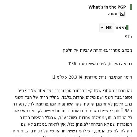
What's in the PGP
תמונה
תיאור
זהו מכתב מסחרי שלם קצר הכתוב גופו ורובו בצד אחד של דף נייר
וסופו בצד השני ושם מילים אחדות בלבד. בחלק הריק של הצד השני
כתב חלפון לאחר מכן טיוטת שטר השותפות המתפרסמת להלן, תעודה
ח98. חרף קשיים מסוימים בפענוח ובתרגום אפשר לקרוא כמעט את
כל המכתב, חוץ ממילים אחדות בשולי ע"ב, שבגלל רהיטות הכתב
המופרזת שם לא הצלחתי לפענחן כלל. אין לראות במכתב לא שם
השולח ולא שם הנמען, ויש להניח ששליחו האישי של הכותב הביא אותו