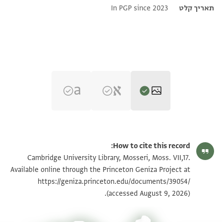
תאריך קלט
In PGP since 2023
Moss. VII,17 1v
How to cite this record:
Moss. VII,17 1r
הגדל וסובב
Cambridge University Library, Mosseri, Moss. VII,17.
Available online through the Princeton Geniza Project at
https://geniza.princeton.edu/documents/39054/
ראה :
Moss. VII,17
תנאי היתר שימוש בתצלום
(accessed August 9, 2026).
ראה :
Moss. VII,17