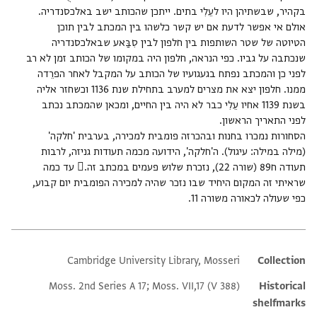
בקהיר, שבשתיהן היו לעֵלִי בתים. ייתכן שהכותב ישב באלכסנדריה.
אולם אי אפשר לדעת אם יש קשר כלשהו בין המכתב לבין תוכן
הטיוטה של שטר השותפות בין חלפון לבין סִבַּאע שבאלכסנדריה
שנכתבה על גביו. כפי הנראה, חלפון היה במקומו של הכותב זמן לא רב
לפני כן והמכתב נפתח בגעגועיו של הכותב על המקבל לאחר הפרֵדה
ממנו. חלפון יצא את מצרים למערב בתחילת שנת 1136 וכשחזר אליה
בשנת 1139 אחיו עֵלִי כבר לא היה בין החיים, ומכאן שהמכתב נכתב
הסחורות נמכרו בחנות ובהכרזה פומבית למכירה, בערבית 'חלקה'
(מילה במילה: עיגול). ה'חלקה', הידועה מכמה תעודות גניזה, לרבות
תעודה ח89 (שורה 22), נזכרת שלוש פעמים במכתב זה. עד כמה
שראיתי זה המקום היחיד שבו נזכר שהיה למכירה הפומבית יום קבוע,
כפי שעולה לכאורה משורה 11.
Cambridge University Library, Mosseri
Additional metadata
Collection
Moss. 2nd Series A 17; Moss. VII,17 (V 388)
Historical
shelfmarks