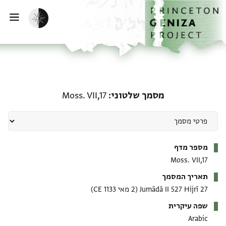
ף הבית
ילוג לתוכן
הפעלת מצב כהה
פתי
מסמך שלטוני: Moss. VII,17
מסמך שלטוני
Moss. VII,17
מטא-דאטא
מספר מדף
Moss. VII,17
תאריך המסמך
27 Jumādā II 527 Hijrī
(2 מאי 1133 CE)
שפה עיקרית
Arabic