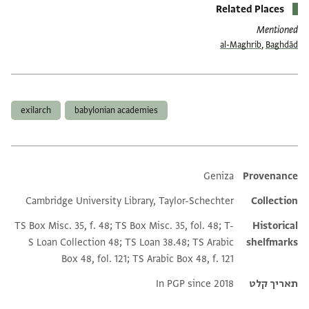
Related Places
Mentioned
al-Maghrib
,
Baghdād
תגים
exilarch
babylonian academies
Additional metadata
Geniza
Provenance
Cambridge University Library, Taylor-Schechter
Collection
TS Box Misc. 35, f. 48; TS Box Misc. 35, fol. 48; T-
Historical
S Loan Collection 48; TS Loan 38.48; TS Arabic
shelfmarks
Box 48, fol. 121; TS Arabic Box 48, f. 121
תאריך קלט
In PGP since 2018