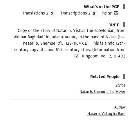
What's in the PGP
תמונה
2 Transcriptions
2 Translations
תיאור
Copy of the story of Natan b. Yiṣḥaq the Babylonian, from
'Akhbar Baghdad.' In Judaeo-Arabic, in the hand of Natan (ha-
nezer) b. Shemuel (fl. 1128–1164 CE). This is a mid 12th-
century copy of a mid 10th-century story. (Information from
Gil, Kingdom, Vol. 2, p. 40.)
Related People
Scribe
Natan b. Shemuʾel he-Ḥaver
Author
Natan b. Yiṣhaq ha-Bavli