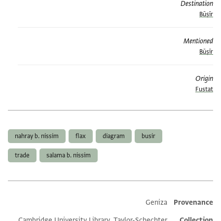
Destination
Būṣīr
Mentioned
Būṣīr
Origin
Fustat
תגים
nahray b. nissim
flax
diagram
busir
trade
salama b. nissim
Additional metadata
Geniza
Provenance
Cambridge University Library, Taylor-Schechter
Collection