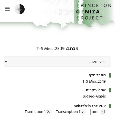
ף הבית
ילוג לתוכן
הפעלת מצב כהה
פתי
מכתב: T-S Misc.25.19
מכתב
T-S Misc.25.19
מטא-דאטא
מספר מדף
T-S Misc.25.19
שפה עיקרית
Judaeo-Arabic
What's in the PGP
תמונה
1 Transcription
1 Translation