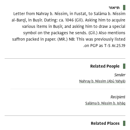
תיאור
Letter from Nahray b. Nissim, in Fustat, to Salāma b. Nissim
al-Barqī, in Buṣīr. Dating: ca. 1046 (Gil). Asking him to acquire
various items in Buṣīr, and asking him to draw a special
symbol on the packages he sends. (Gil.) Also mentions
saffron packed in paper. (MR.) NB: This was previously listed
on PGP as T-S Ar.25.19.
Related People
Sender
(Abū Yaḥyā) Nahray b. Nissim
Recipient
Salāma b. Nissim b. Isḥāq
Related Places