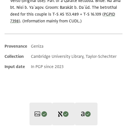
Verso (original use): Part of a Qaraite ketubba. Bride: Naʿama
bt. Nisi b. Yaʿaqov. Groom: Barakāt b. Daʾūd. The betrothal
deed for this couple is T-S AS 153.489 + T-S 16.109 (
PGPID
7398
). (Information mainly from CUDL.)
Provenance
Geniza
Additional metadata
Collection
Cambridge University Library, Taylor-Schechter
Input date
In PGP since 2023