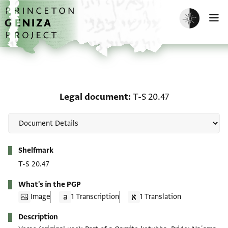
Skip to main content
home
Enable dark m
O
Legal document: T-S 20.
Legal document
T-S 20.47
Metadata
Shelfmark
T-S 20.47
What's in the PGP
Image
1 Transcription
1 Translation
Description