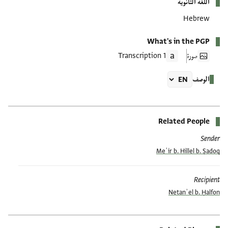
اللغة الثانوية
Hebrew
What's in the PGP
صورة
1 Transcription
الوصف
Related People
Sender
Meʾir b. Hillel b. Ṣadoq
Recipient
Netanʾel b. Ḥalfon