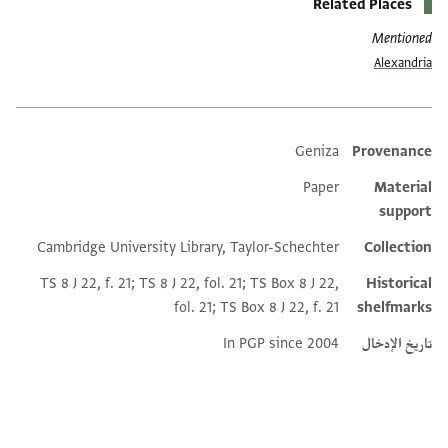
Related Places
Mentioned
Alexandria
Geniza
Provenance
Additional metadata
Paper
Material
support
Cambridge University Library, Taylor-Schechter
Collection
TS 8 J 22, f. 21; TS 8 J 22, fol. 21; TS Box 8 J 22,
Historical
fol. 21; TS Box 8 J 22, f. 21
shelfmarks
تاريخ الإدخال
In PGP since 2004