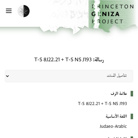
لصفحة الرئيسية
خطي إلى المحتوى الرئيسي
تفعيل الوضع المظلم
فتح 
رسالة: T-S NS J193 + T-S 8J22.21
رسالة
T-S NS J193
+
T-S 8J22.21
بيانات التعريف
علامة الرف
T-S 8J22.21
+
T-S NS J193
اللغة الأساسية
Judaeo-Arabic