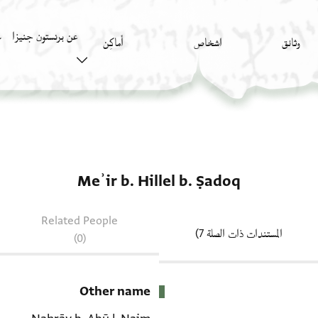
عن برنستون جنيزا
وثائق
اشخاص
أَماكِن
ك
Meʾir b. Hillel b. Ṣadoq
Related People
المستندات ذات الصلة 7)
(0)
Other name