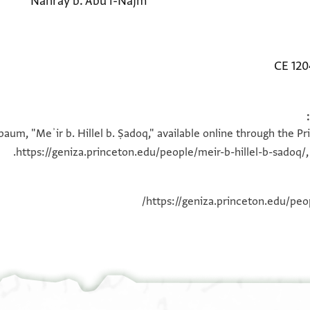
Nahrāy b. Abū l-Najm
baum, "Meʾir b. Hillel b. Ṣadoq," available online through the P
https://geniza.princeton.edu/people/meir-b-hillel-b-sadoq/,
https://geniza.princeton.edu/peop