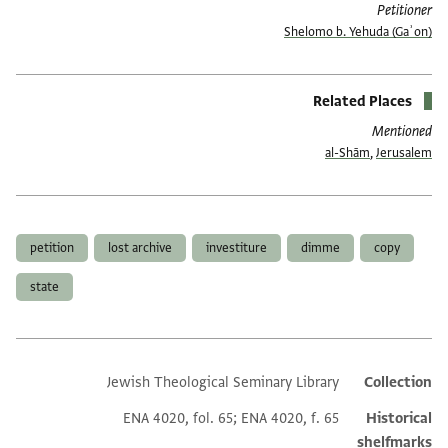
Petitioner
Shelomo b. Yehuda (Gaʾon)
Related Places
Mentioned
al-Shām
,
Jerusalem
תגים
petition
lost archive
investiture
dimme
copy
state
Jewish Theological Seminary Library
Additional metadata
Collection
ENA 4020, fol. 65; ENA 4020, f. 65
Historical
shelfmarks