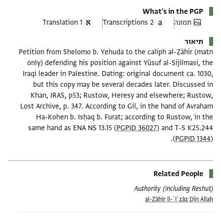
What's in the PGP
תמונה
2 Transcriptions
1 Translation
תיאור
Petition from Shelomo b. Yehuda to the caliph al-Ẓāhir (matn
only) defending his position against Yūsuf al-Sijilmasi, the
Iraqi leader in Palestine. Dating: original document ca. 1030,
but this copy may be several decades later. Discussed in
Khan, JRAS, p53; Rustow, Heresy and elsewhere; Rustow,
Lost Archive, p. 347. According to Gil, in the hand of Avraham
Ha-Kohen b. Isḥaq b. Furat; according to Rustow, in the
same hand as ENA NS 13.15 (
PGPID 36027
) and T-S K25.244
(
PGPID 1344
).
Related People
Authority (including Reshut)
al-Ẓāhir li-ʾIʿzāz Dīn Allah