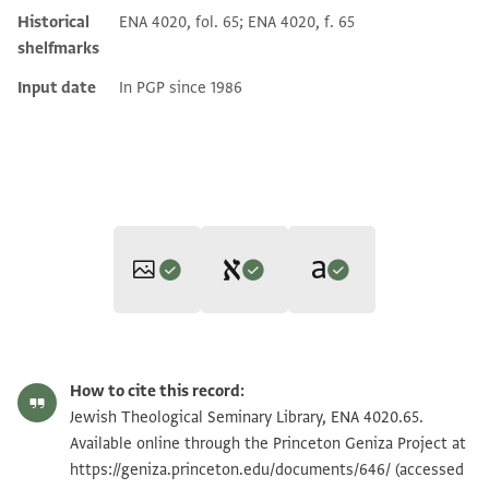
Historical
ENA 4020, fol. 65; ENA 4020, f. 65
shelfmarks
Input date
In PGP since 1986
Editor: Goitein, S. D.
Translator: Goitein, S. D. (in English)
ENA 4020.65 1
Zoom and Rotate
S. D. Goitein,
"Congregation versus Community: An Unknown
How to cite this record:
S. D. Goitein,
"Congregation versus Community: An Unknown
Chapter in the Communal History of Jewish Palestine,"
Jewish
ENA 4020.65 2
Zoom and Rotate
Jewish Theological Seminary Library, ENA 4020.65.
Chapter in the Communal History of Jewish Palestine,"
Jewish
Quarterly Review
44, no. 4 (University of Pennsylvania Press,
Available online through the Princeton Geniza Project at
Quarterly Review
44, no. 4 (University of Pennsylvania Press,
1954), 291-304.
https://geniza.princeton.edu/documents/646/
(accessed
Image Permissions Statement
1954), 291-304.