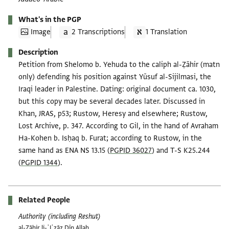
What's in the PGP
Image
2 Transcriptions
1 Translation
Description
Petition from Shelomo b. Yehuda to the caliph al-Ẓāhir (matn
only) defending his position against Yūsuf al-Sijilmasi, the
Iraqi leader in Palestine. Dating: original document ca. 1030,
but this copy may be several decades later. Discussed in
Khan, JRAS, p53; Rustow, Heresy and elsewhere; Rustow,
Lost Archive, p. 347. According to Gil, in the hand of Avraham
Ha-Kohen b. Isḥaq b. Furat; according to Rustow, in the
same hand as ENA NS 13.15 (
PGPID 36027
) and T-S K25.244
(
PGPID 1344
).
Related People
Authority (including Reshut)
al-Ẓāhir li-ʾIʿzāz Dīn Allah