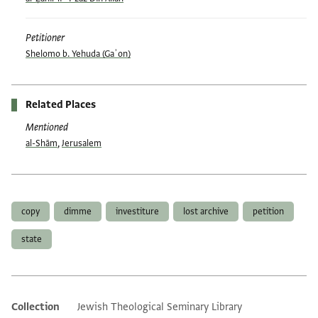
Petitioner
Shelomo b. Yehuda (Gaʾon)
Related Places
Mentioned
al-Shām
,
Jerusalem
Tags
copy
dimme
investiture
lost archive
petition
state
Collection
Jewish Theological Seminary Library
Additional metadata