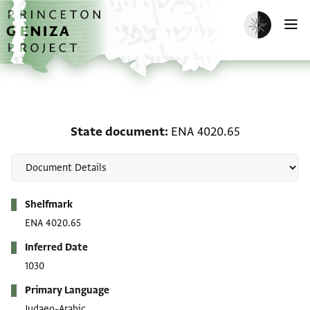
Skip to main content
home
Enable dark m
O
State document: ENA 4
State document
ENA 4020.65
Metadata
Shelfmark
ENA 4020.65
Inferred Date
1030
Primary Language
Judaeo-Arabic