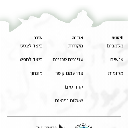
ונצחו
T-S 8J21.4 1v
הגדל וסובב
איש השכל והדעת והמזמה זהיר זריז מהיר מלומד מלחמה
ירא וסר מרע שונא עול ומרמה שמן תורק שמו הולך לקצוי
תנאי היתר שימוש בתצלום
אדמה
את האלהים ה[ ]ל [
חיפוש
אודות
עזרה
מסמכים
מקורות
כיצד לצטט
אנשים
עניינים טכניים
כיצד לחפש
מקומות
צרו עמנו קשר
מונחון
קרדיטים
שאלות נפוצות