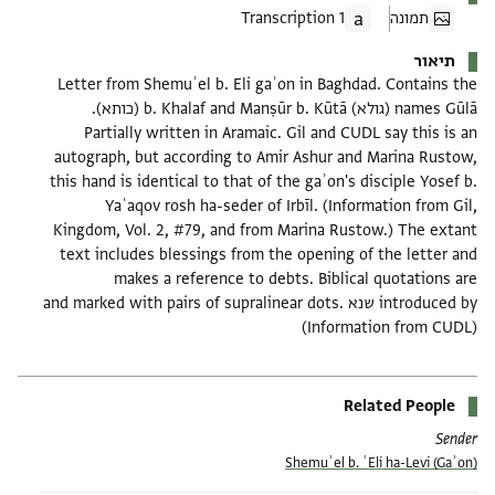
תמונה
1 Transcription
תיאור
Letter from Shemuʾel b. Eli gaʾon in Baghdad. Contains the
names Gūlā (גולא) b. Khalaf and Manṣūr b. Kūtā (כותא).
Partially written in Aramaic. Gil and CUDL say this is an
autograph, but according to Amir Ashur and Marina Rustow,
this hand is identical to that of the gaʾon's disciple Yosef b.
Yaʿaqov rosh ha-seder of Irbīl. (Information from Gil,
Kingdom, Vol. 2, #79, and from Marina Rustow.) The extant
text includes blessings from the opening of the letter and
makes a reference to debts. Biblical quotations are
introduced by שנא and marked with pairs of supralinear dots.
(Information from CUDL)
Related People
Sender
Shemuʾel b. ʿEli ha-Levi (Gaʾon)