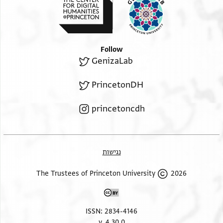
Follow
GenizaLab
PrincetonDH
princetoncdh
נגישות
2026 The Trustees of Princeton University
ISSN: 2834-4146
v. 4.30.0