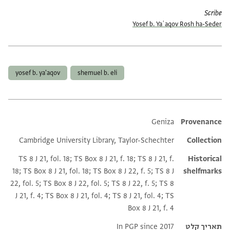
Scribe
Yosef b. Yaʿaqov Rosh ha-Seder
תגים
yosef b. ya'aqov
shemuel b. eli
Additional metadata
Geniza
Provenance
Cambridge University Library, Taylor-Schechter
Collection
TS 8 J 21, fol. 18; TS Box 8 J 21, f. 18; TS 8 J 21, f.
Historical
18; TS Box 8 J 21, fol. 18; TS Box 8 J 22, f. 5; TS 8 J
shelfmarks
22, fol. 5; TS Box 8 J 22, fol. 5; TS 8 J 22, f. 5; TS 8
J 21, f. 4; TS Box 8 J 21, fol. 4; TS 8 J 21, fol. 4; TS
Box 8 J 21, f. 4
תאריך קלט
In PGP since 2017