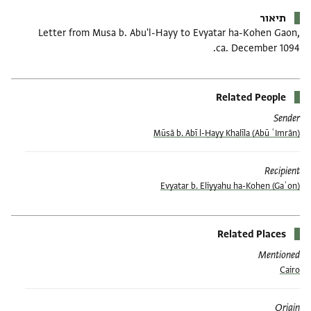
תיאור
Letter from Musa b. Abu'l-Hayy to Evyatar ha-Kohen Gaon,
ca. December 1094.
Related People
Sender
(Abū ʿImrān) Mūsā b. Abī l-Ḥayy Khalīla
Recipient
Evyatar b. Eliyyahu ha-Kohen (Gaʾon)
Related Places
Mentioned
Cairo
Origin