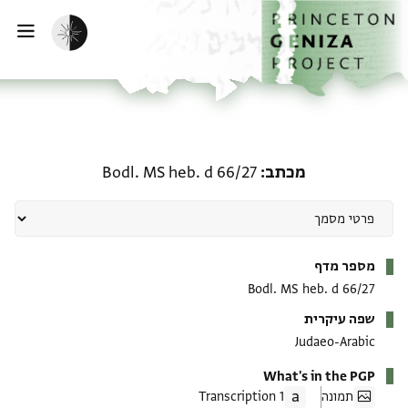
ף הבית
ילוג לתוכן
הפעלת מצב כהה
פתי
מכתב: Bodl. MS heb. d 66/27
מכתב
Bodl. MS heb. d 66/27
מטא-דאטא
מספר מדף
Bodl. MS heb. d 66/27
שפה עיקרית
Judaeo-Arabic
What's in the PGP
תמונה
1 Transcription