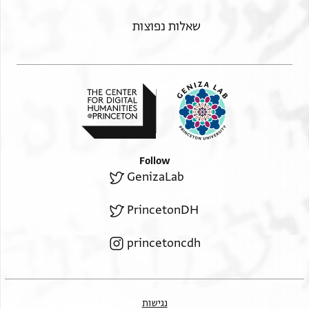
ונפד אואמרהא ונואהיהא וכדאלך אנא מהני להא במא
ראיתה להא
שאלות נפוצות
פי נפס סידנא שר השרים ירום הודו מן אלמחבה ואלוד[[ד]]
ומא מן
מגלס תנגמע פיה גמאעה אלא ויצף מחאסן חצרתה
אלמח/ר/וסה
ומחאסן חצרה סידנא אב הישיבה //ירום הודו// ופצאיל
הדה אלבית אלגליל ויהני
אלגמאעה במא והב אללה להם מן אלסעאדה פי הדא
Follow
אלזמאן פי גמיע אל
GenizaLab
אשיא אללה תע יגעלהא סעאדה מתצלה ולקד חצרת קראת
כתאב חצרה
PrincetonDH
סידנא גאון ירום הודו פי כניסה אלקאהרה וכניסה
princetoncdh
אלשאמין במצר וכאנת
סבתין עטימין וסר אלנאס בסמאעה ווקפו בני תורה וכתיר
מן אל
גמ>א<עה //וקת קראתהא// בעד דרש סידנא שר השרים
נגישות