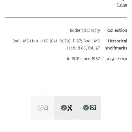
Fustat
Bodleian Library
Additional metadata
Collection
Bodl. MS Heb. d 66 (Cat. 2878), f. 27; Bodl. MS
Historical
Heb. d 66, fol. 27
shelfmarks
תאריך קלט
In PGP since 1987
Editor: גיל, משה