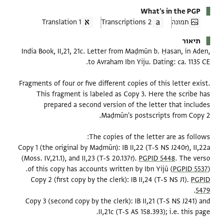
What's in the PGP
תמונה
2 Transcriptions
1 Translation
תיאור
India Book, II,21, 21c. Letter from Maḍmūn b. Ḥasan, in Aden,
Fragments of four or five different copies of this letter exist.
This fragment is labeled as Copy 3. Here the scribe has
prepared a second version of the letter that includes
Copy 1 (the original by Maḍmūn): IB II,22 (T-S NS J240r), II,22a
(Moss. IV,21.1), and II,23 (T-S 20.137r).
PGPID 5448
. The verso
of this copy has accounts written by Ibn Yijū (
PGPID 5537
Copy 2 (first copy by the clerk): IB II,24 (T-S NS J1).
PGPID
5479
Copy 3 (second copy by the clerk): IB II,21 (T-S NS J241) and