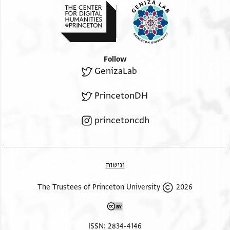
there was in the ship an unlimited amount
of diversified goods. Never has a ship like this sailed[…]
Follow
GenizaLab
PrincetonDH
princetoncdh
נגישות
2026 The Trustees of Princeton University
ISSN: 2834-4146