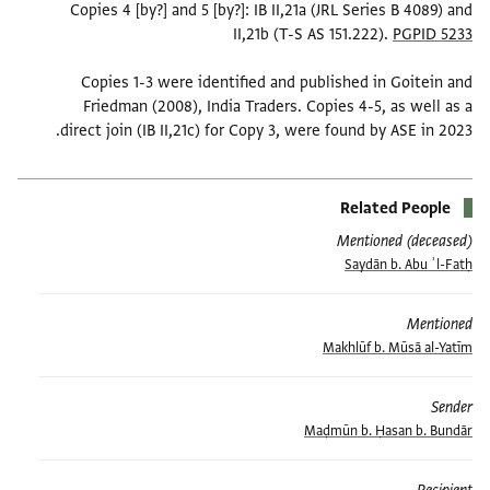
Copies 4 [by?] and 5 [by?]: IB II,21a (JRL Series B 4089) and
II,21b (T-S AS 151.222).
PGPID 5233
Copies 1-3 were identified and published in Goitein and
Friedman (2008), India Traders. Copies 4-5, as well as a
direct join (IB II,21c) for Copy 3, were found by ASE in 2023.
Related People
Mentioned (deceased)
Saydān b. Abu ʾl-Fatḥ
Mentioned
Makhlūf b. Mūsā al-Yatīm
Sender
Maḍmūn b. Ḥasan b. Bundār