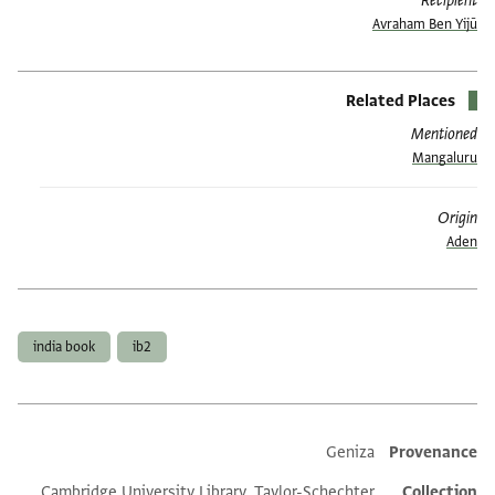
Recipient
Avraham Ben Yijū
Related Places
Mentioned
Mangaluru
Origin
Aden
תגים
india book
ib2
Additional metadata
Geniza
Provenance
Cambridge University Library, Taylor-Schechter
Collection