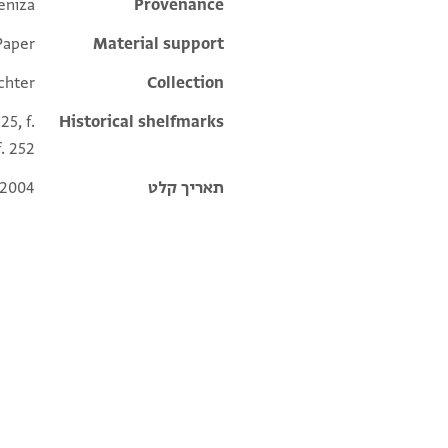
eniza
Additional metadata
Provenance
Paper
Material support
chter
Collection
25, f.
Historical shelfmarks
f. 252
תאריך קלט
 2004