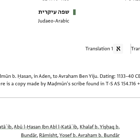
שפה עיקרית
Judaeo-Arabic
1 Translation
aḍmūn b. Ḥasan, in Aden, to Avraham Ben Yiju. Dating: 1133–40 CE.
 is a copy made by Maḍmūn's scribe found in T-S AS 154.116 + T
atāʾib
,
Abū l-Ḥasan Ibn Abī l-Katāʾib
,
Khalaf b. Yiṣḥaq b.
Bundār
,
Rāmisht
,
Yosef b. Avraham b. Bundār