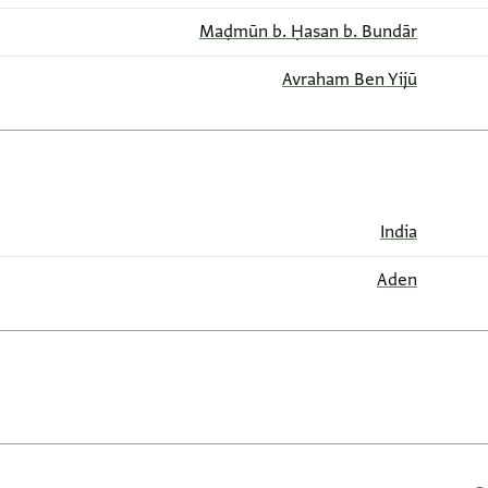
Maḍmūn b. Ḥasan b. Bundār
Avraham Ben Yijū
India
Aden