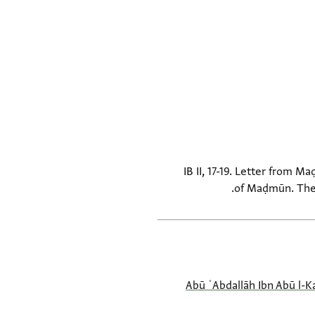
IB II, 17-19. Letter from M
of Maḍmūn. There
Abū ʿAbdallāh Ibn Abū l-K