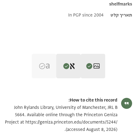
shelfmarks
תאריך קלט
In PGP since 2004
Editor: Yarbrough, Luke
JRL B 5664 1 / 1 leaf, recto
הגדל וסובב
Luke Yarbrough's digital edition.
How to cite this record:
ללנדה
JRL B 5664 1 / 1 leaf, verso
John Rylands Library, University of Manchester, JRL B
נצף דרהם כחל אסוד
5664. Available online through the Princeton Geniza
ומן דואראת אלקצב
https://geniza.princeton.edu/documents/5244/
Project at
תנאי היתר שימוש בתצלום
(accessed August 8, 2026).
אליאבס והוא אלאכץ
ראה :
JRL B 5664