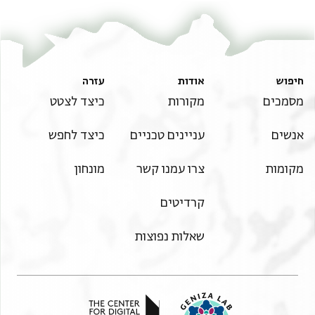
ומן חבה אלקצח וידק נאעם
ותשרבה בכל חמר
ג איאם כל יום נצף
דרהם יכון אלגמיע
דרהם ונצף
חיפוש
אודות
עזרה
מסמכים
מקורות
כיצד לצטט
אנשים
עניינים טכניים
כיצד לחפש
מקומות
צרו עמנו קשר
מונחון
קרדיטים
שאלות נפוצות