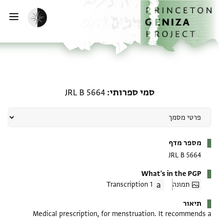
ף הבית
ילוג לתוכן
הפעלת מצב כהה
פתי
סמי ספרותי: JRL B 5664
סמי ספרותי
JRL B 5664
מטא-דאטא
מספר מדף
JRL B 5664
What's in the PGP
תמונה
1 Transcription
תיאור
Medical prescription, for menstruation. It recommends a