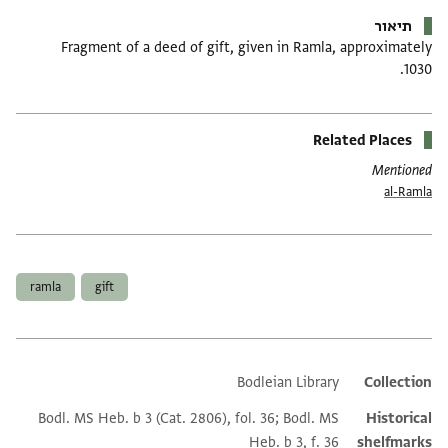
תיאור
Fragment of a deed of gift, given in Ramla, approximately
1030.
Related Places
Mentioned
al-Ramla
תגים
ramla
gift
Bodleian Library
Additional metadata
Collection
Bodl. MS Heb. b 3 (Cat. 2806), fol. 36; Bodl. MS
Historical
Heb. b 3, f. 36
shelfmarks