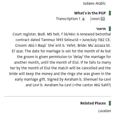
Judaeo-Arabic
What's in the PGP
תמונה
1 Transcription
תיאור
Court register. Bodl. MS heb. f 56/46v: A renewed betrothal
contract dated Tammuz 1493 Seleucid = June/July 1182 CE.
Groom: Abū l-Baqāʾ Sheʾerit b. Yefet. Bride: Muʿazzaza bt.
Elʿazar. The date for marriage is set for the month of Av but
the groom is given permission to 'delay' the marriage for
another month, until the month of Elul. If he fails to marry
her by the month of Elul the match will be cancelled and the
bride will keep the money and the rings she was given in the
early marriage gift. Signed by Avraham b. Shemuel ha-Levi
and Levi b. Avraham ha-Levi (=the cantor Abū Sahl?)
Related Places
Location