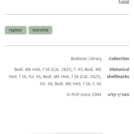
Fustat
תגים
register
betrothal
Bodleian Library
Additional metadata
Collection
Bodl. MS Heb. f 56 (Cat. 2821), f. 45; Bodl. MS
Historical
Heb. f 56, fol. 45; Bodl. MS Heb. f 56 (Cat. 2821),
shelfmarks
fol. 46; Bodl. MS Heb. f 56, f. 46
תאריך קלט
In PGP since 2004