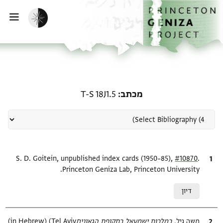
ף הבית
ילוג לתוכן
הפעלת מצב כהה
פתי
רשומה קשורה ל-מכתב: T-S 18J1.5
מכתב
T-S 18J1.5
.
ציטוט
#10870
S. D. Goitein, unpublished index cards (1950–85),
Princeton Geniza Lab, Princeton University.
Relation to document
דיון
ציטוט
משה גיל,
במלכות ישמעאל בתקופת הגאונים‎
(in Hebrew) (Tel Aviv