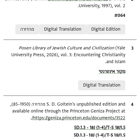
University, 1997), vol. 2.
Location in source
#064
Relation to document
Digital Edition
Digital Translation
מהדורה
ציטוט
(Yale
Posen Library of Jewish Culture and Civilization
University Press, 2026), vol. 3: Encountering Christianity
and Islam.
Location in source
מקור אינטרנטי
Relation to document
Digital Translation
ציטוט
S. D. Goitein's unpublished edition and מהדורה (1950–85),
available online through the Princeton Geniza Project at
.
https://geniza.princeton.edu/documents/3522/
Location in source
5D.1.3 - 18J (1-4)/T-S 18J1.5
5D.1.3 - 18J (1-4)/T-S 18J1.5