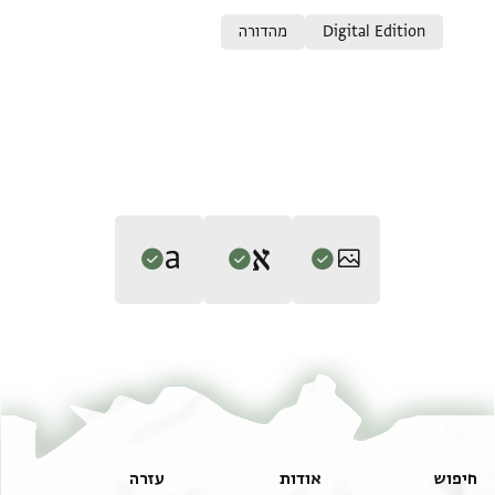
Relation to document
Digital Edition
מהדורה
Editor: גיל, משה
Translator: גיל, משה (in Hebrew)
T-S 18J1.5 1r
הגדל וסובב
משה גיל,
במלכות ישמעאל בתקופת הגאונים‎
(in Hebrew) (Tel Aviv
משה גיל,
במלכות ישמעאל בתקופת הגאונים‎
(in Hebrew) (Tel Aviv
University, 1997), vol. 2.
T-S 18J1.5 1v
University, 1997), vol. 2.
Translated by Brendan G. Goldman.
תנאי היתר שימוש בתצלום
Treat me according to your past favors in [giving] aid and
חיפוש
אודות
עזרה
מצמנה אכבארה וחאגאתה ומהמאתה ואן יגריני פי