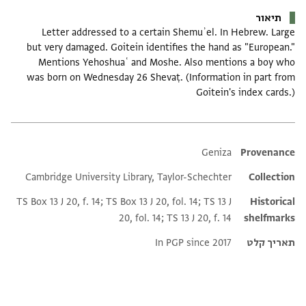
תיאור
Letter addressed to a certain Shemuʾel. In Hebrew. Large
but very damaged. Goitein identifies the hand as "European."
Mentions Yehoshuaʿ and Moshe. Also mentions a boy who
was born on Wednesday 26 Shevaṭ. (Information in part from
Goitein's index cards.)
Additional metadata
Geniza
Provenance
Cambridge University Library, Taylor-Schechter
Collection
TS Box 13 J 20, f. 14; TS Box 13 J 20, fol. 14; TS 13 J
Historical
20, fol. 14; TS 13 J 20, f. 14
shelfmarks
תאריך קלט
In PGP since 2017