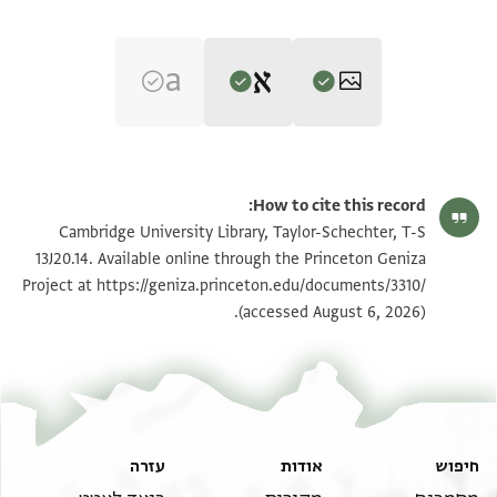
Editor: Goitein, S. D.
T-S 13J20.14 1r
הגדל וסובב
S. D. Goitein's unpublished edition (1950–85), with minor
How to cite this record:
emendations by Alan Elbaum (10/2025).
T-S 13J20.14 1v
הגדל וסובב
Cambridge University Library, Taylor-Schechter, T-S
. . . . ף בברכות תמוכות . . [ . . . . . . . . . . . . . . . . . . . . .
13J20.14. Available online through the Princeton Geniza
. . . . .
Project at
https://geniza.princeton.edu/documents/3310/
תנאי היתר שימוש בתצלום
(accessed August 6, 2026).
. . . . . . . ]כות . . . . . . . . . [ . . . . . . . . . . . . . . . . . . . . .
. . . . .
. . . . . . . . . . . . . . בעליל [ . . . . . . . . . . . . . . . . . . . . . .
. . . .
[ . . ] . [ . . . . . ] . . . . . כגק ר שמוא[ל . . . . . . . . . . . . . .
. . . . . . . . . . .
חיפוש
אודות
עזרה
מע . . . . . . . . . . . . . . . . . [ . . . . . . . . . . . . . . . . . . . . .