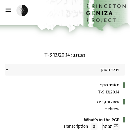
ף הבית
ילוג לתוכן
הפעלת מצב כהה
פתי
מכתב: T-S 13J20.14
מכתב
T-S 13J20.14
מטא-דאטא
מספר מדף
T-S 13J20.14
שפה עיקרית
Hebrew
What's in the PGP
תמונה
1 Transcription