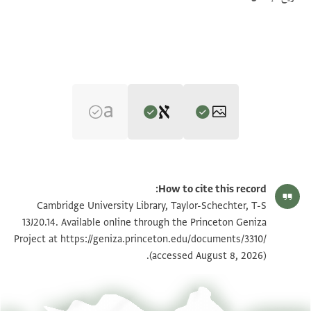
Editor: Goitein, S. D.
T-S 13J20.14 1r
تكبير و تدوير
S. D. Goitein's unpublished edition (1950–85), with minor
How to cite this record:
emendations by Alan Elbaum (10/2025).
T-S 13J20.14 1v
تكبير و تدوير
Cambridge University Library, Taylor-Schechter, T-S
. . . . ף בברכות תמוכות . . [ . . . . . . . . . . . . . . . . . . . . .
13J20.14. Available online through the Princeton Geniza
. . . . .
Project at
https://geniza.princeton.edu/documents/3310/
بيان أذونات الصورة
(accessed August 8, 2026).
. . . . . . . ]כות . . . . . . . . . [ . . . . . . . . . . . . . . . . . . . . .
. . . . .
. . . . . . . . . . . . . . בעליל [ . . . . . . . . . . . . . . . . . . . . . .