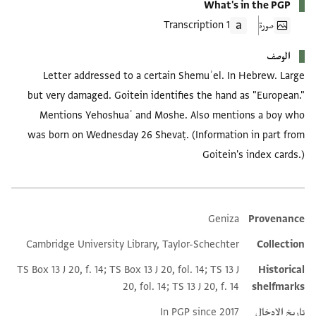
What's in the PGP
صورة
1 Transcription
الوصف
Letter addressed to a certain Shemuʾel. In Hebrew. Large
but very damaged. Goitein identifies the hand as "European."
Mentions Yehoshuaʿ and Moshe. Also mentions a boy who
was born on Wednesday 26 Shevaṭ. (Information in part from
Goitein's index cards.)
Geniza
Provenance
Additional metadata
Cambridge University Library, Taylor-Schechter
Collection
TS Box 13 J 20, f. 14; TS Box 13 J 20, fol. 14; TS 13 J
Historical
20, fol. 14; TS 13 J 20, f. 14
shelfmarks
تاريخ الإدخال
In PGP since 2017