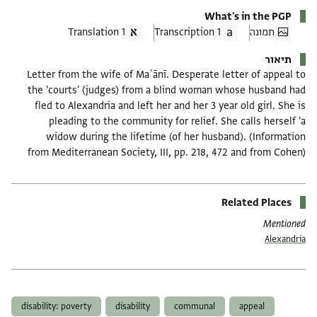
What's in the PGP
תמונה
1 Transcription
1 Translation
תיאור
Letter from the wife of Maʿānī. Desperate letter of appeal to
the 'courts' (judges) from a blind woman whose husband had
fled to Alexandria and left her and her 3 year old girl. She is
pleading to the community for relief. She calls herself 'a
widow during the lifetime (of her husband). (Information
from Mediterranean Society, III, pp. 218, 472 and from Cohen)
Related Places
Mentioned
Alexandria
תגים
disability: poverty
disability
communal
appeal