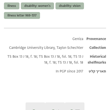
illness
disability: women's
disability: vision
illness letter 969-1517
Additional metadata
Geniza
Provenance
Cambridge University Library, Taylor-Schechter
Collection
TS Box 13 J 18, f. 18; TS Box 13 J 18, fol. 18; TS 13 J
Historical
18, f. 18; TS 13 J 18, fol. 18
shelfmarks
תאריך קלט
In PGP since 2017