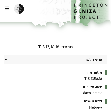
ף הבית
ילוג לתוכן
הפעלת מצב כהה
פתי
מכתב: T-S 13J18.18
מכתב
T-S 13J18.18
מטא-דאטא
מספר מדף
T-S 13J18.18
שפה עיקרית
Judaeo-Arabic
שפה משנית
Hebrew