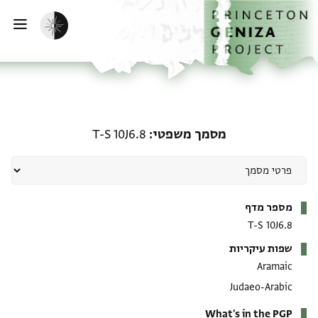
ף הבית
ילוג לתוכן
הפעלת מצב כהה
פתי
מסמך משפטי: T-S 10J6.8
מסמך משפטי
T-S 10J6.8
מטא-דאטא
מספר מדף
T-S 10J6.8
שפות עיקריות
Aramaic
Judaeo-Arabic
What's in the PGP