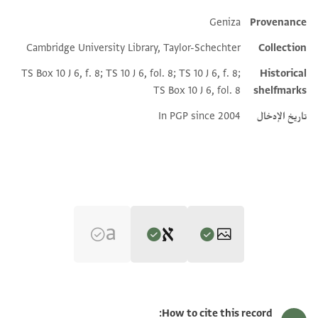
Geniza
Provenance
Additional metadata
Cambridge University Library, Taylor-Schechter
Collection
TS Box 10 J 6, f. 8; TS 10 J 6, fol. 8; TS 10 J 6, f. 8;
Historical
TS Box 10 J 6, fol. 8
shelfmarks
تاريخ الإدخال
In PGP since 2004
Editor: Goitein, S. D.
T-S 10J6.8 1r
تكبير و تدوير
S. D. Goitein's unpublished edition (1950–85).
How to cite this record: