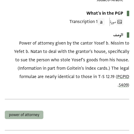
What's in the PGP
صورة
1 Transcription
الوصف
Power of attorney given by the cantor Yosef b. Nissim to
Yefet b. Natan to deal with the grantor's house, specifically
to sue the person who stole Yosef's goods from his house.
(Information in part from Goitein's index cards.) The legal
formulae are nearly identical to those in T-S 12.19 (
PGPID
5409
).
العلامات
power of attorney