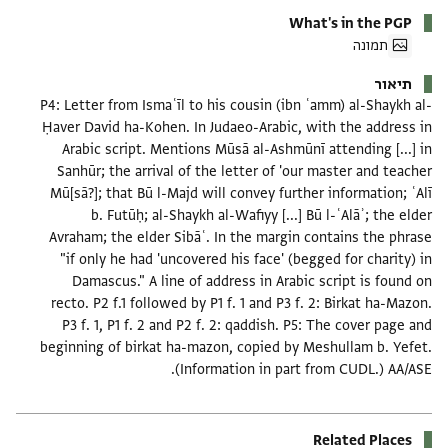
What's in the PGP
תמונה
תיאור
P4: Letter from Ismaʿīl to his cousin (ibn ʿamm) al-Shaykh al-
Ḥaver David ha-Kohen. In Judaeo-Arabic, with the address in
Arabic script. Mentions Mūsā al-Ashmūnī attending [...] in
Sanhūr; the arrival of the letter of 'our master and teacher
Mū[sā?]; that Bū l-Majd will convey further information; ʿAlī
b. Futūḥ; al-Shaykh al-Wafiyy [...] Bū l-ʿAlāʾ; the elder
Avraham; the elder Sibāʿ. In the margin contains the phrase
"if only he had 'uncovered his face' (begged for charity) in
Damascus." A line of address in Arabic script is found on
recto. P2 f.1 followed by P1 f. 1 and P3 f. 2: Birkat ha-Mazon.
P3 f. 1, P1 f. 2 and P2 f. 2: qaddish. P5: The cover page and
beginning of birkat ha-mazon, copied by Meshullam b. Yefet.
(Information in part from CUDL.) AA/ASE.
Related Places