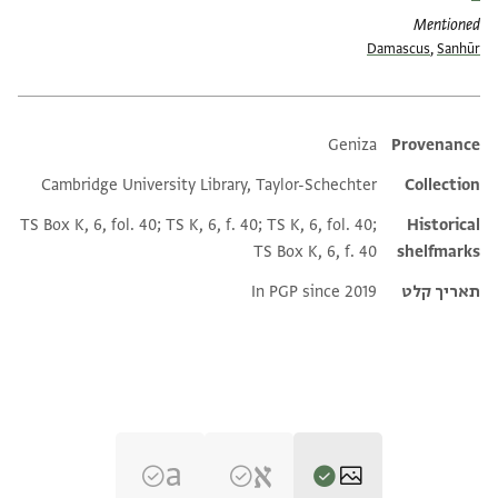
Mentioned
Damascus
,
Sanhūr
Additional metadata
Geniza
Provenance
Cambridge University Library, Taylor-Schechter
Collection
TS Box K, 6, fol. 40; TS K, 6, f. 40; TS K, 6, fol. 40;
Historical
TS Box K, 6, f. 40
shelfmarks
תאריך קלט
In PGP since 2019