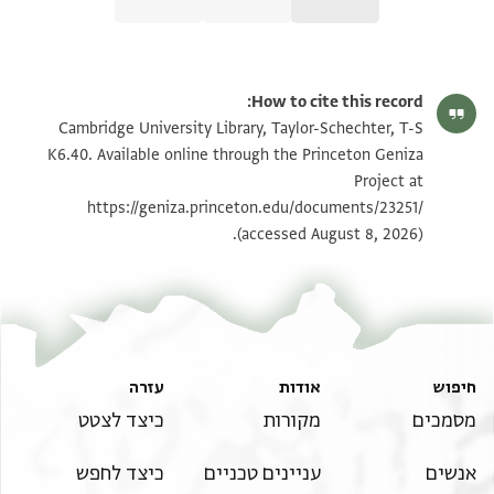
T-S K6.40 4v
הגדל וסובב
How to cite this record:
T-S K6.40 4r
הגדל וסובב
Cambridge University Library, Taylor-Schechter, T-S
K6.40. Available online through the Princeton Geniza
T-S K6.40 1r
הגדל וסובב
Project at
https://geniza.princeton.edu/documents/23251/
T-S K6.40 1v
הגדל וסובב
(accessed August 8, 2026).
T-S K6.40 2r
הגדל וסובב
T-S K6.40 2v
הגדל וסובב
T-S K6.40 3r
הגדל וסובב
חיפוש
אודות
עזרה
T-S K6.40 3v
הגדל וסובב
מסמכים
מקורות
כיצד לצטט
T-S K6.40 5r
הגדל וסובב
אנשים
עניינים טכניים
כיצד לחפש
T-S K6.40 5v
הגדל וסובב