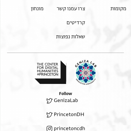
מקומות
צרו עמנו קשר
מונחון
תנאי היתר שימוש בתצלום
קרדיטים
שאלות נפוצות
Follow
GenizaLab
PrincetonDH
princetoncdh