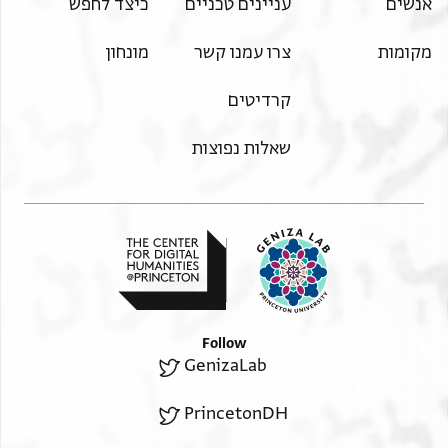
[ונס]נו וקשתנו מעוז מבטחנו עדי זהב על לבושנו יורנו
אנשים
עניינים טכניים
כיצד לחפש
ומלקישנו מרדכי זמננו נשיא השם בתוכנו מרי ור אע
מקומות
צרו עמנו קשר
מונחון
יהונתן
יבורך בברכת הנביא נתן אנס חצר אלי בית דין יכון בצדק
קרדיטים
ומשפט ואמונה אלמולא אלאגל כר רצון סט בר כר שמואל
זלהה
שאלות נפוצות
ידיע אל . [
Follow
GenizaLab
PrincetonDH