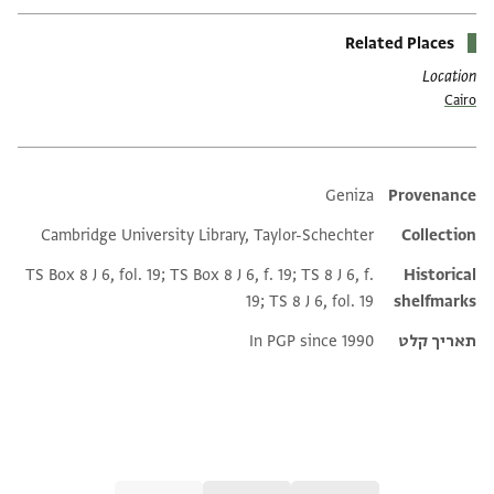
Related Places
Location
Cairo
Additional metadata
Geniza
Provenance
Cambridge University Library, Taylor-Schechter
Collection
TS Box 8 J 6, fol. 19; TS Box 8 J 6, f. 19; TS 8 J 6, f.
Historical
19; TS 8 J 6, fol. 19
shelfmarks
תאריך קלט
In PGP since 1990