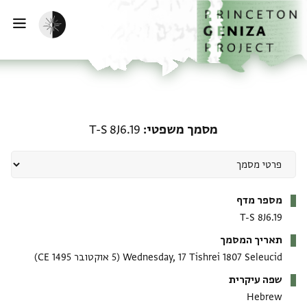
ף הבית
ילוג לתוכן
הפעלת מצב כהה
פתי
מסמך משפטי: T-S 8J6.19
מסמך משפטי
T-S 8J6.19
מטא-דאטא
מספר מדף
T-S 8J6.19
תאריך המסמך
Wednesday, 17 Tishrei 1807 Seleucid
(5 אוקטובר 1495 CE)
שפה עיקרית
Hebrew