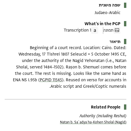
שפה משנית
Judaeo-Arabic
What's in the PGP
תמונה
1 Transcription
תיאור
Beginning of a court record. Location: Cairo. Dated:
Wednesday, 17 Tishrei 1807 Seleucid = 5 October 1495 CE,
under the authority of the Nagid Yehonatan (i.e., Natan
Sholal, served 1484–1502). Raṣon b. Shemuel comes before
the court. The rest is missing. Looks like the same hand as
ENA NS I.95b (
PGPID 11545
). Reused on verso for accounts in
Arabic script and Greek/Coptic numerals.
Related People
Authority (including Reshut)
Natan b. Saʿadya ha-Kohen Sholal (Nagid)