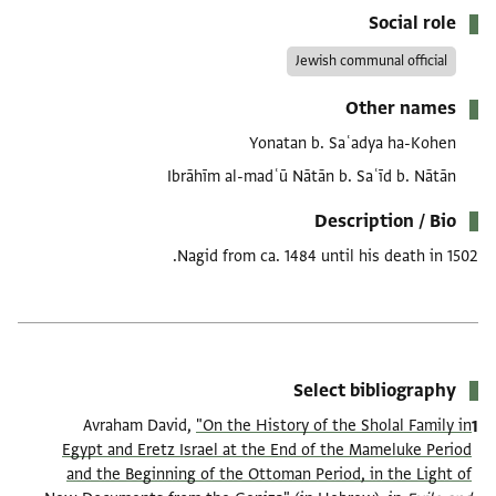
Social role
Jewish communal official
Other names
Yonatan b. Saʿadya ha-Kohen
Ibrāhīm al-madʿū Nātān b. Saʿīd b. Nātān
Description / Bio
Nagid from ca. 1484 until his death in 1502.
Select bibliography
Avraham David,
"On the History of the Sholal Family in
Egypt and Eretz Israel at the End of the Mameluke Period
and the Beginning of the Ottoman Period, in the Light of