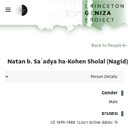
דף הבית
דילוג לתוכן
הפעלת מצב כהה
פתי
Back to People
Natan b. Saʿadya ha-Kohen Sholal (Nagid)
מטא-דאטא
Gender
Male
מסמכים
15 דצמבר 1488–1499 CE
Active dates