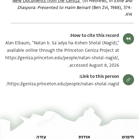
New Documents from the Geniza‎"
(in Hebrew), in
Exile and
Diaspora: Presented to Haim Beinart‎
(Ben Zvi, 1988), 374-
414.
How to cite this record:
Alan Elbaum, "Natan b. Saʿadya ha-Kohen Sholal (Nagid),"
available online through the Princeton Geniza Project at
https://geniza.princeton.edu/people/natan-sholal-nagid/,
accessed August 8, 2026.
Link to this person:
https://geniza.princeton.edu/people/natan-sholal-nagid/
חיפוש
אודות
עזרה