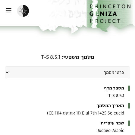
ף הבית
ילוג לתוכן
הפעלת מצב כהה
פתי
מסמך משפטי: T-S 8J5.1
מסמך משפטי
T-S 8J5.1
מטא-דאטא
מספר מדף
T-S 8J5.1
תאריך המסמך
Elul 7th 1425 Seleucid
(11 אוגוסט 1114 CE)
שפה עיקרית
Judaeo-Arabic