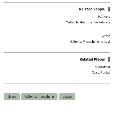
Related People
Witness
Yiṣḥaq b. Shemuʾel ha-Sefaradi
Scribe
Ḥalfon b. Menashshe ha-Levi
Related Places
Mentioned
Cairo
,
Fustat
תגים
slaves
halfon b. menashshe
estate