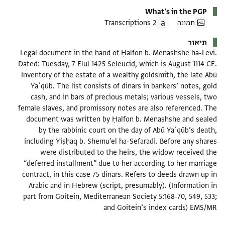
What's in the PGP
תמונה
2 Transcriptions
תיאור
Legal document in the hand of Ḥalfon b. Menashshe ha-Levi.
Dated: Tuesday, 7 Elul 1425 Seleucid, which is August 1114 CE.
Inventory of the estate of a wealthy goldsmith, the late Abū
Yaʿqūb. The list consists of dinars in bankers’ notes, gold
cash, and in bars of precious metals; various vessels, two
female slaves, and promissory notes are also referenced. The
document was written by Ḥalfon b. Menashshe and sealed
by the rabbinic court on the day of Abū Yaʿqūb’s death,
including Yiṣḥaq b. Shemu'el ha-Sefaradi. Before any shares
were distributed to the heirs, the widow received the
“deferred installment” due to her according to her marriage
contract, in this case 75 dinars. Refers to deeds drawn up in
Arabic and in Hebrew (script, presumably). (Information in
part from Goitein, Mediterranean Society 5:168-70, 549, 533;
and Goitein’s index cards) EMS/MR