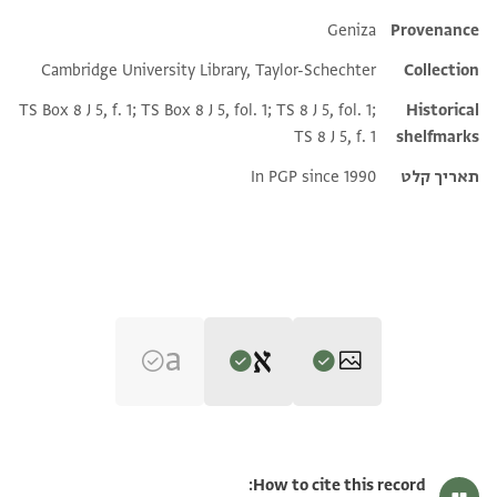
Additional metadata
Geniza
Provenance
Cambridge University Library, Taylor-Schechter
Collection
TS Box 8 J 5, f. 1; TS Box 8 J 5, fol. 1; TS 8 J 5, fol. 1;
Historical
TS 8 J 5, f. 1
shelfmarks
תאריך קלט
In PGP since 1990
Editor: Weiss, Gershon
T-S 8J5.1 1r
הגדל וסובב
Gershon Weiss, "Legal Documents Written by the Court Clerk
How to cite this record: