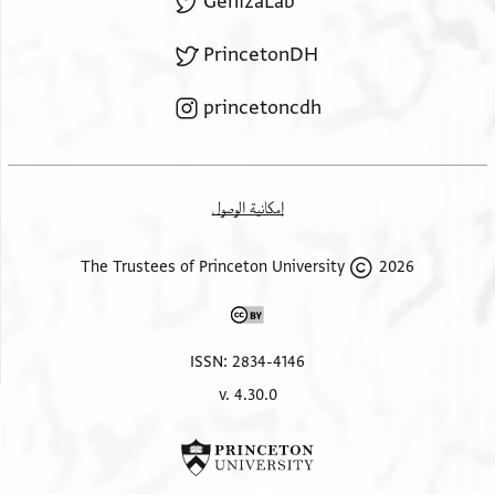
GenizaLab
בק דינ' בתאריך דו אלקעדה מן סנה סת ורקעה בכט
אלשיך
PrincetonDH
אבו אלפרג בן קסאסה בכט ונצף וחסכה פצה ומגסל פצה
וקחף פצה
princetoncdh
إمكانية الوصول
2026 The Trustees of Princeton University
ISSN: 2834-4146
v. 4.30.0