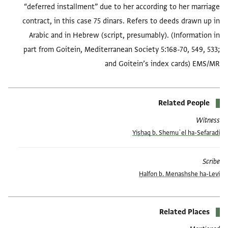
“deferred installment” due to her according to her marriage
contract, in this case 75 dinars. Refers to deeds drawn up in
Arabic and in Hebrew (script, presumably). (Information in
part from Goitein, Mediterranean Society 5:168-70, 549, 533;
and Goitein’s index cards) EMS/MR
Related People
Witness
Yiṣḥaq b. Shemuʾel ha-Sefaradi
Scribe
Ḥalfon b. Menashshe ha-Levi
Related Places