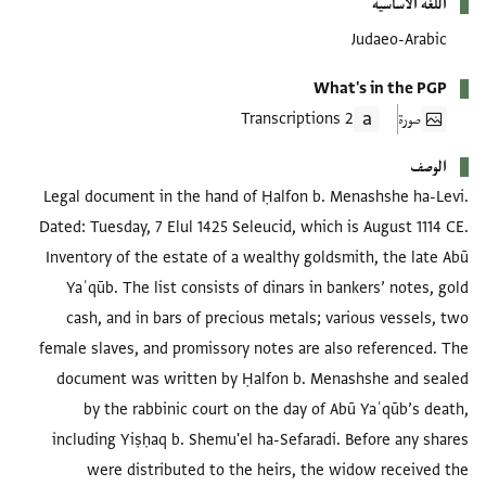
اللغة الأساسية
Judaeo-Arabic
What's in the PGP
صورة
2 Transcriptions
الوصف
Legal document in the hand of Ḥalfon b. Menashshe ha-Levi.
Dated: Tuesday, 7 Elul 1425 Seleucid, which is August 1114 CE.
Inventory of the estate of a wealthy goldsmith, the late Abū
Yaʿqūb. The list consists of dinars in bankers’ notes, gold
cash, and in bars of precious metals; various vessels, two
female slaves, and promissory notes are also referenced. The
document was written by Ḥalfon b. Menashshe and sealed
by the rabbinic court on the day of Abū Yaʿqūb’s death,
including Yiṣḥaq b. Shemu'el ha-Sefaradi. Before any shares
were distributed to the heirs, the widow received the