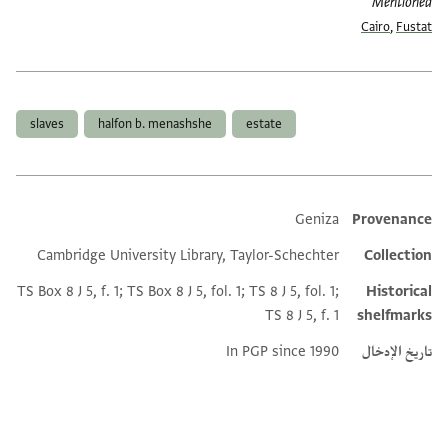
Mentioned
Cairo
,
Fustat
العلامات
slaves
halfon b. menashshe
estate
Geniza
Provenance
Additional metadata
Cambridge University Library, Taylor-Schechter
Collection
TS Box 8 J 5, f. 1; TS Box 8 J 5, fol. 1; TS 8 J 5, fol. 1;
Historical
TS 8 J 5, f. 1
shelfmarks
تاريخ الإدخال
In PGP since 1990