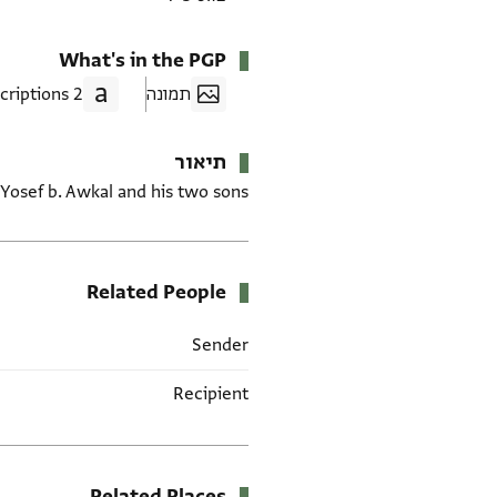
What's in the PGP
תמונה
2 Transcriptions
תיאור
Yosef b. Awkal and his two sons.
Related People
Sender
Recipient
Related Places