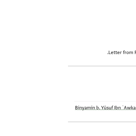
Letter from 
Binyamin b. Yūsuf Ibn ʿAwka