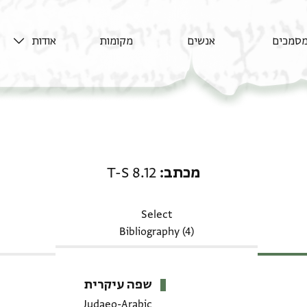
סמכים
אנשים
מקומות
אודות
מכתב: T-S 8.12
מכתב
T-S 8.12
Select
Bibliography (4)
שפה עיקרית
Judaeo-Arabic