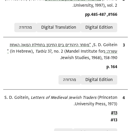
University, 1997), vol. 2.
Location in source
#166, pp.485-487
Relation to document
Digital Edition
Digital Translation
מהדורה
ציטוט
S. D. Goitein,
"מסחר היהודים בים התיכון בתחילת המאה האחת
עשרה: ג‎"
37, no. 2 (Mandel Institute for
Tarbiz‎
(in Hebrew),
Jewish Studies, 1968), 158-190.
Location in source
p. 164
Relation to document
Digital Edition
מהדורה
ציטוט
(Princeton
Letters of Medieval Jewish Traders
S. D. Goitein,
University Press, 1973).
Location in source
#13
#13
Relation to document