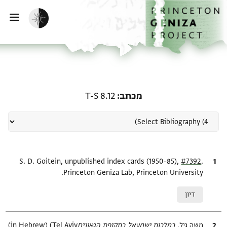
ף הבית
ילוג לתוכן
הפעלת מצב כהה
פתי
רשומה קשורה ל-מכתב: T-S 8.12
מכתב
T-S 8.12
.
ציטוט
#7392
S. D. Goitein, unpublished index cards (1950–85),
Princeton Geniza Lab, Princeton University.
Relation to document
דיון
ציטוט
משה גיל,
במלכות ישמעאל בתקופת הגאונים‎
(in Hebrew) (Tel Aviv