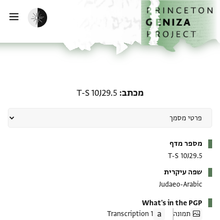
ף הבית
ילוג לתוכן
הפעלת מצב כהה
פתי
מכתב: T-S 10J29.5
מכתב
T-S 10J29.5
מטא-דאטא
מספר מדף
T-S 10J29.5
שפה עיקרית
Judaeo-Arabic
What's in the PGP
תמונה
1 Transcription