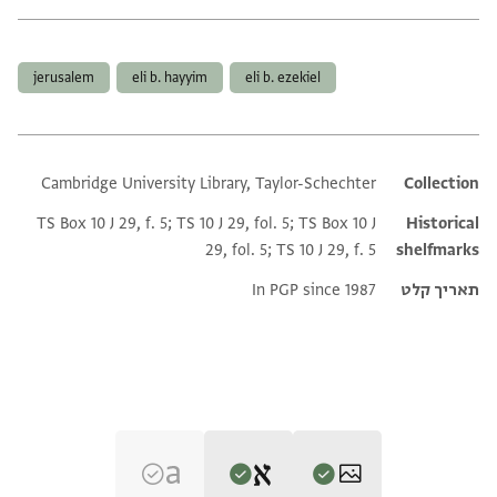
תגים
jerusalem
eli b. hayyim
eli b. ezekiel
Cambridge University Library, Taylor-Schechter
Additional metadata
Collection
TS Box 10 J 29, f. 5; TS 10 J 29, fol. 5; TS Box 10 J
Historical
29, fol. 5; TS 10 J 29, f. 5
shelfmarks
תאריך קלט
In PGP since 1987