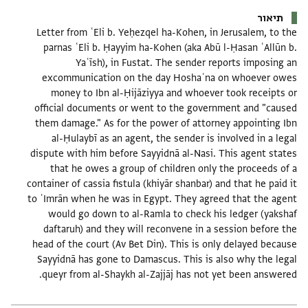
תיאור
Letter from ʿEli b. Yeḥezqel ha-Kohen, in Jerusalem, to the
parnas ʿEli b. Ḥayyim ha-Kohen (aka Abū l-Ḥasan ʿAllūn b.
Yaʿīsh), in Fustat. The sender reports imposing an
excommunication on the day Hoshaʿna on whoever owes
money to Ibn al-Ḥijāziyya and whoever took receipts or
official documents or went to the government and "caused
them damage." As for the power of attorney appointing Ibn
al-Ḥulaybī as an agent, the sender is involved in a legal
dispute with him before Sayyidnā al-Nasi. This agent states
that he owes a group of children only the proceeds of a
container of cassia fistula (khiyār shanbar) and that he paid it
to ʿImrān when he was in Egypt. They agreed that the agent
would go down to al-Ramla to check his ledger (yakshaf
daftaruh) and they will reconvene in a session before the
head of the court (Av Bet Din). This is only delayed because
Sayyidnā has gone to Damascus. This is also why the legal
queyr from al-Shaykh al-Zajjāj has not yet been answered.