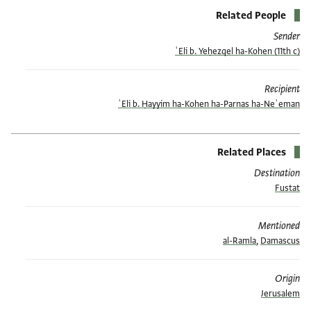
Related People
Sender
ʿEli b. Yeḥezqel ha-Kohen (11th c)
Recipient
ʿEli b. Ḥayyim ha-Kohen ha-Parnas ha-Neʾeman
Related Places
Destination
Fustat
Mentioned
al-Ramla
,
Damascus
Origin
Jerusalem