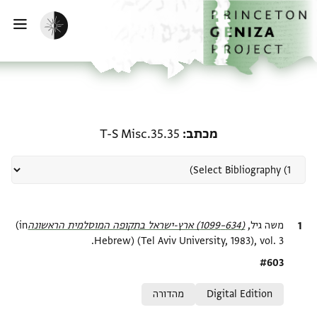
ף הבית
ילוג לתוכן
הפעלת מצב כהה
פתי
רשומה קשורה ל-מכתב: T-S Misc.35.35
מכתב
T-S Misc.35.35
ציטוט
משה גיל,
(634–1099) ארץ-ישראל בתקופה המוסלמית הראשונה‎
(in
Hebrew) (Tel Aviv University, 1983), vol. 3.
Location in source
#603
Relation to document
Digital Edition
מהדורה