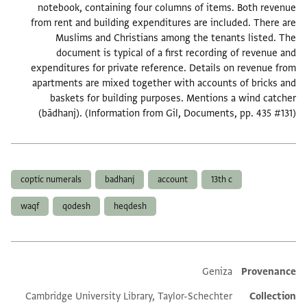
notebook, containing four columns of items. Both revenue
from rent and building expenditures are included. There are
Muslims and Christians among the tenants listed. The
document is typical of a first recording of revenue and
expenditures for private reference. Details on revenue from
apartments are mixed together with accounts of bricks and
baskets for building purposes. Mentions a wind catcher
(bādhanj). (Information from Gil, Documents, pp. 435 #131)
תגים
coptic numerals
badhanj
account
13th c
waqf
qodesh
heqdesh
Additional metadata
Geniza
Provenance
Cambridge University Library, Taylor-Schechter
Collection