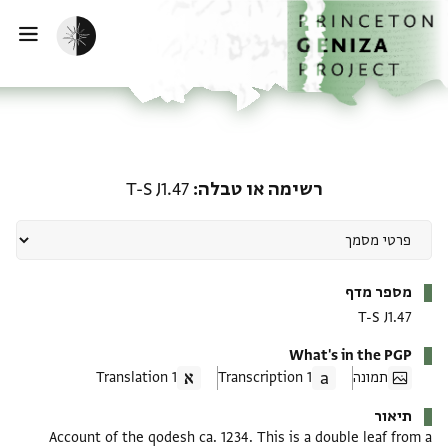
ף הבית
ילוג לתוכן
הפעלת מצב כהה
פתי
רשימה או טבלה: T-S J1.47
רשימה או טבלה
T-S J1.47
מטא-דאטא
מספר מדף
T-S J1.47
What's in the PGP
תמונה
1 Transcription
1 Translation
תיאור
Account of the qodesh ca. 1234. This is a double leaf from a