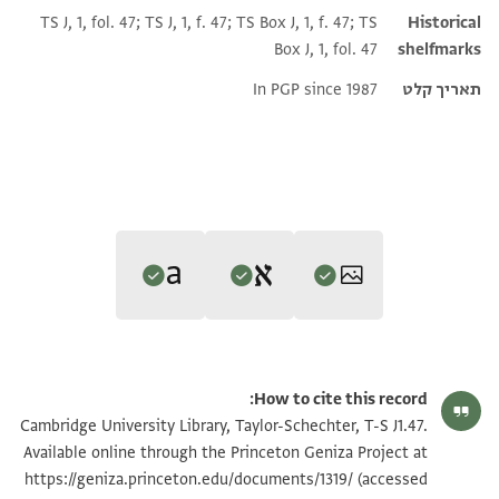
TS J, 1, fol. 47; TS J, 1, f. 47; TS Box J, 1, f. 47; TS
Historical
Box J, 1, fol. 47
shelfmarks
תאריך קלט
In PGP since 1987
Editor: גיל, משה
Translator: גיל, משה (in English)
T-S J1.47 1r
הגדל וסובב
משה גיל,
Documents of the Jewish Pious Foundations from the
How to cite this record:
משה גיל,
Documents of the Jewish Pious Foundations from the
Cairo Geniza
(Brill, 1976).
T-S J1.47 1v
הגדל וסובב
Cambridge University Library, Taylor-Schechter, T-S J1.47.
verso, left column
Cairo Geniza
(Brill, 1976).
recto, left column
Available online through the Princeton Geniza Project at
Verso, region c (left side)
אלמקבוץ מן אלכבאז ורפיקה ¾6 ואיצא ¾2 ...
Recto, region a (left side)
תסקיע אלרבע ראבע אייר [ ]
https://geniza.princeton.edu/documents/1319/
(accessed
(1-2) Collected from the baker and his partner, 6¾ plus 2¾,
תנאי היתר שימוש בתצלום
ואיצא 1 אלגמלה ½18
The accounting of the Estate, on the 4th of Iyyar,