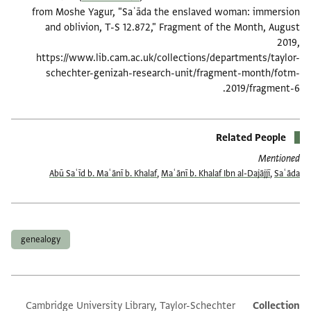
from Moshe Yagur, "Saʿāda the enslaved woman: immersion
and oblivion, T-S 12.872," Fragment of the Month, August
2019,
https://www.lib.cam.ac.uk/collections/departments/taylor-
schechter-genizah-research-unit/fragment-month/fotm-
2019/fragment-6.
Related People
Mentioned
Abū Saʿīd b. Maʿānī b. Khalaf
,
Maʿānī b. Khalaf Ibn al-Dajājjī
,
Saʿāda
תגים
genealogy
Cambridge University Library, Taylor-Schechter
Additional metadata
Collection