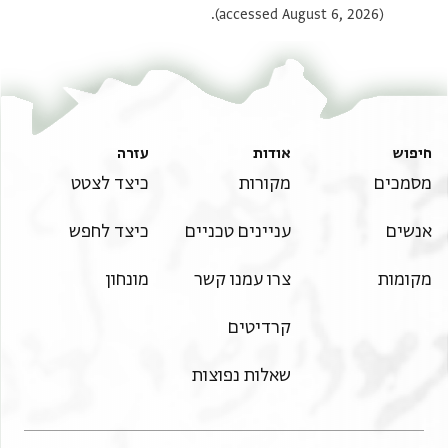
מעאני ועמראן ובהא אמהם יש בנת אלמחמרה אלעזר
(accessed August 6, 2026).
מעאני לה זוגתין אלא שפחה משוחררת לה מנהא
בנת ואבן ואלב בן כאלה אבו אלרצא בן אלמחמרה יש
לה מנהא אבן אסמה //אבו// סעיד
חיפוש
אודות
עזרה
מסמכים
מקורות
כיצד לצטט
אנשים
עניינים טכניים
כיצד לחפש
מקומות
צרו עמנו קשר
מונחון
קרדיטים
שאלות נפוצות