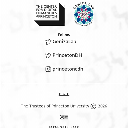
Follow
GenizaLab
PrincetonDH
princetoncdh
נגישות
2026 The Trustees of Princeton University
ISSN: 2834-4146