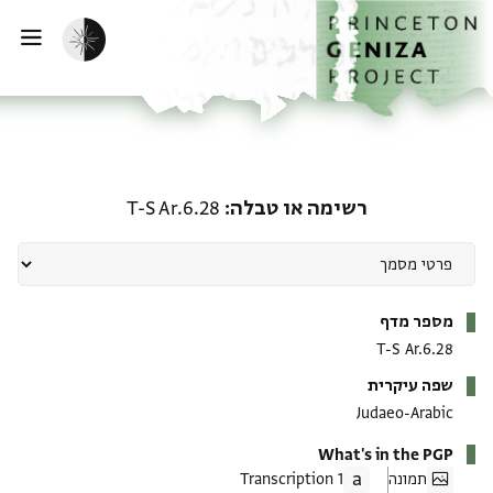
ף הבית
ילוג לתוכן
הפעלת מצב כהה
פתי
רשימה או טבלה: T-S Ar.6.28
רשימה או טבלה
T-S Ar.6.28
מטא-דאטא
מספר מדף
T-S Ar.6.28
שפה עיקרית
Judaeo-Arabic
What's in the PGP
תמונה
1 Transcription