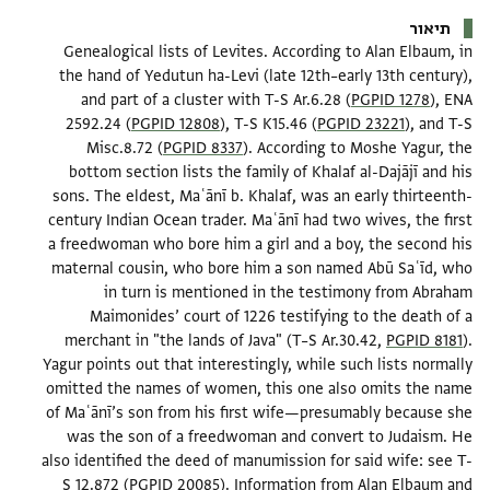
תיאור
Genealogical lists of Levites. According to Alan Elbaum, in
the hand of Yedutun ha-Levi (late 12th–early 13th century),
and part of a cluster with T-S Ar.6.28 (
PGPID 1278
), ENA
2592.24 (
PGPID 12808
), T-S K15.46 (
PGPID 23221
), and T-S
Misc.8.72 (
PGPID 8337
). According to Moshe Yagur, the
bottom section lists the family of Khalaf al-Dajājī and his
sons. The eldest, Maʿānī b. Khalaf, was an early thirteenth-
century Indian Ocean trader. Maʿānī had two wives, the first
a freedwoman who bore him a girl and a boy, the second his
maternal cousin, who bore him a son named Abū Saʿīd, who
in turn is mentioned in the testimony from Abraham
Maimonides’ court of 1226 testifying to the death of a
merchant in "the lands of Java" (T–S Ar.30.42,
PGPID 8181
).
Yagur points out that interestingly, while such lists normally
omitted the names of women, this one also omits the name
of Maʿānī’s son from his first wife—presumably because she
was the son of a freedwoman and convert to Judaism. He
also identified the deed of manumission for said wife: see T-
S 12.872 (
PGPID 20085
). Information from Alan Elbaum and