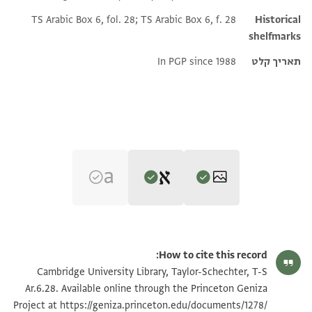
TS Arabic Box 6, fol. 28; TS Arabic Box 6, f. 28
Historical
shelfmarks
תאריך קלט
In PGP since 1988
Editor: Friedman, Mordechai Akiva
T-S Ar.6.28 1r
הגדל וסובב
Mordechai Akiva Friedman,
Jewish Polygyny‎
(in Hebrew) (Bialik,
How to cite this record:
1986).
T-S Ar.6.28 1v
הגדל וסובב
Cambridge University Library, Taylor-Schechter, T-S
Recto:
Ar.6.28. Available online through the Princeton Geniza
כלף אלדגאגי לוים אולאדה ג
Project at
https://geniza.princeton.edu/documents/1278/
תנאי היתר שימוש בתצלום