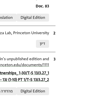
Location in source
Doc. 83
Relation to document
nslation
Digital Edition
ציטוט
za Lab, Princeton University.
Relation to document
דיון
ציטוט
S. D. Goitein's unpublished edition and מהדורה (1950–85), inceton Geniza Project at
rinceton.edu/documents/1111/
Location in source
nerships_ 1-30/T-S 13J3.27_1
- 13J (1-10) PT 1/T-S 13J3.27_2
Relation to document
Digital Edition
מהדורה