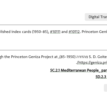
Digital Tra
blished index cards (1950–85),
#10111
and
#10112
. Princeton Geni
available online through the Pr
.
https://geniza.p
5C.2.1 Mediterranean People_ part
5D.2.3 