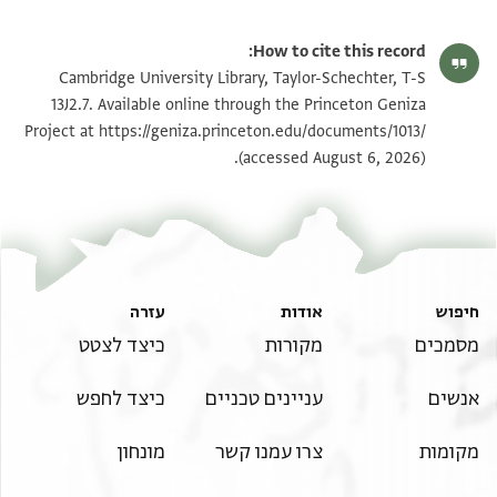
Editor: Goitein, S. D.
T-S 13J2.7 1r
הגדל וסובב
S. D. Goitein's unpublished edition (1950–85).
How to cite this record:
Recto
T-S 13J2.7 1v
הגדל וסובב
Cambridge University Library, Taylor-Schechter, T-S
באו לפנינו לבית [דין הגדול ה]עדים החות[מים
13J2.7. Available online through the Princeton Geniza
לתתא והעידו על דבר [ כ]לל
Project at
https://geniza.princeton.edu/documents/1013/
תנאי היתר שימוש בתצלום
החשבון הזה באמת וצדק הוא ונכתב לזכ[ו
(accessed August 6, 2026).
ולראיה למצוא מענא אביתר הכהן
אשר נקרא שם יי עליו בן גאון נין גא[ון
יהודה בן שבת תנצבה
עולה הלוי בן יוסף סט
Margin
חיפוש
אודות
עזרה
אמת וצדק
מסמכים
מקורות
כיצד לצטט
אנשים
עניינים טכניים
כיצד לחפש
מקומות
צרו עמנו קשר
מונחון