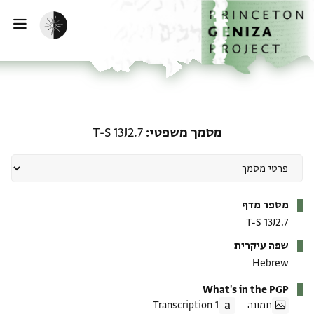
ף הבית
ילוג לתוכן
הפעלת מצב כהה
פתי
מסמך משפטי: T-S 13J2.7
מסמך משפטי
T-S 13J2.7
מטא-דאטא
מספר מדף
T-S 13J2.7
שפה עיקרית
Hebrew
What's in the PGP
תמונה
1 Transcription