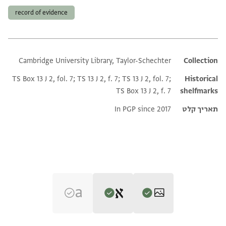
record of evidence
Cambridge University Library, Taylor-Schechter
Additional metadata
Collection
TS Box 13 J 2, fol. 7; TS 13 J 2, f. 7; TS 13 J 2, fol. 7;
Historical
TS Box 13 J 2, f. 7
shelfmarks
תאריך קלט
In PGP since 2017