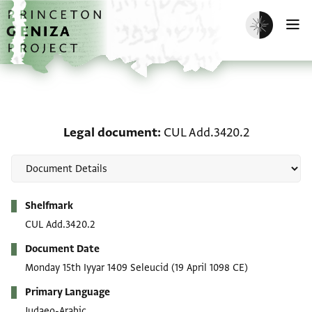
Skip to main content
home
Enable dark m
O
Legal document: CUL Ad
Legal document
CUL Add.3420.2
Metadata
Shelfmark
CUL Add.3420.2
Document Date
Monday 15th Iyyar 1409 Seleucid
(19 April 1098 CE)
Primary Language
Judaeo-Arabic