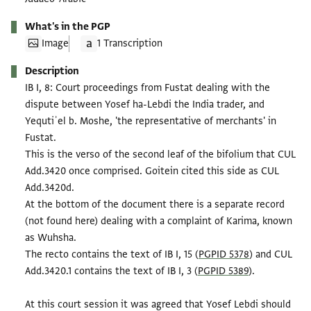
What's in the PGP
Image
1 Transcription
Description
IB I, 8: Court proceedings from Fustat dealing with the
dispute between Yosef ha-Lebdi the India trader, and
Yequtiʾel b. Moshe, 'the representative of merchants' in
Fustat.
This is the verso of the second leaf of the bifolium that CUL
Add.3420 once comprised. Goitein cited this side as CUL
Add.3420d.
At the bottom of the document there is a separate record
(not found here) dealing with a complaint of Karima, known
as Wuhsha.
The recto contains the text of IB I, 15 (
PGPID 5378
) and CUL
Add.3420.1 contains the text of IB I, 3 (
PGPID 5389
).
At this court session it was agreed that Yosef Lebdi should