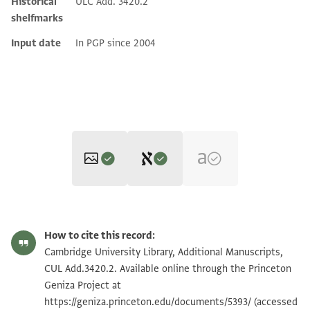
Historical
ULC Add. 3420.2
shelfmarks
Input date
In PGP since 2004
Editors: Goitein, S. D.; Friedman, Mordechai Akiva
CUL Add.3420.2 1v
Zoom and Rotate
S. D. Goitein and Mordechai Akiva Friedman,
India Book 1: Joseph
How to cite this record:
Lebdi prominent india trader: Cairo Genizah documents‎
(in
CUL Add.3420.2 1r
Cambridge University Library, Additional Manuscripts,
Hebrew) (Ben-Zvi Institute, 2009).
CUL Add.3420.2. Available online through the Princeton
verso (I, 8)
Geniza Project at
Image Permissions Statement
אסתקר אלאמר בין אלשיך אבי יעקוב מ יקותיאל
https://geniza.princeton.edu/documents/5393/
(accessed