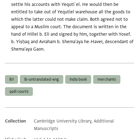
settle his accounts with Yequtiʾel. He would then be
entitled to take out of Yequtiel warehouse all the goods to
which the latter could not make claim. Both agreed not to
appeal to a Muslim court. The document is written in the
hand of Hillel b. Eli and signed by him, together with Yosef.
b. Yiṣḥaq and Avraham b. Shema'aya he-Haver, descendant of
Shema'aya Gaon.
Tags
ib1
ib-untranslated-eng
india book
merchants
qadi courts
Collection
Cambridge University Library, Additional
Additional metadata
Manuscripts