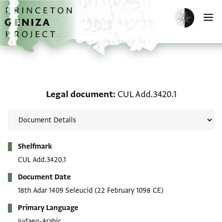
Skip to main content
home
Enable dark m
O
Legal document: CUL Ad
Legal document
CUL Add.3420.1
Metadata
Shelfmark
CUL Add.3420.1
Document Date
18th Adar 1409 Seleucid
(22 February 1098 CE)
Primary Language
Judaeo-Arabic