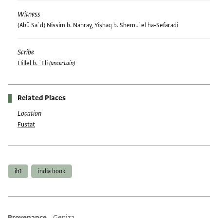
Witness
(Abū Saʿd) Nissim b. Nahray
,
Yiṣḥaq b. Shemuʾel ha-Sefaradi
Scribe
Hillel b. ʿEli
(uncertain)
Related Places
Location
Fustat
Tags
ib1
india book
Provenance
Geniza