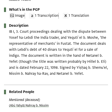
What's in the PGP
Image
1 Transcription
1 Translation
Description
IB I, 3. Court proceedings dealing with the dispute between
Yosef ha-Lebdi the India trader, and Yequtiʾel b. Moshe, 'the
representative of merchants' in Fustat. The document deals
with Lebdi's debt of 40 dinars to Yequtiʾel for a sale of
indigo. The document is written in the hand of Netanel b.
Yefet (though the title was written probably by Hillel b. Eli)
and is dated February 22, 1098. Signed by Yiṣḥaq b. Shemu'el,
Nissim b. Nahray ha-Rav, and Netanel b. Yefet.
Related People
Mentioned (deceased)
(Abū Yaḥyā) Nahray b. Nissim