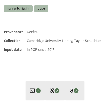
nahray b. nissim
trade
Provenance
Geniza
Additional metadata
Collection
Cambridge University Library, Taylor-Schechter
Input date
In PGP since 2017