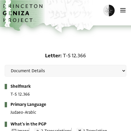
Skip to main content
home
Enable dark m
O
Letter: T-S 12.366
Letter
T-S 12.366
Metadata
Shelfmark
T-S 12.366
Primary Language
Judaeo-Arabic
What's in the PGP