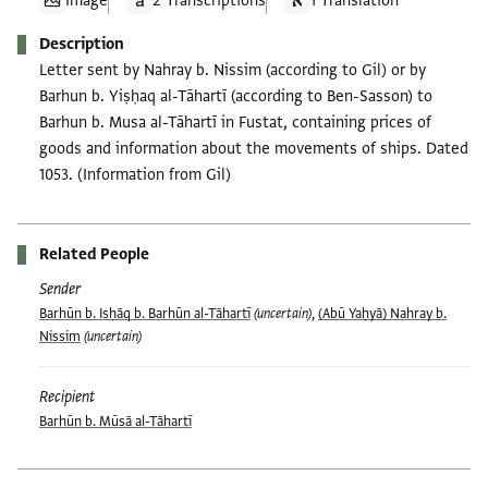
Image
2 Transcriptions
1 Translation
Description
Letter sent by Nahray b. Nissim (according to Gil) or by
Barhun b. Yiṣḥaq al-Tāhartī (according to Ben-Sasson) to
Barhun b. Musa al-Tāhartī in Fustat, containing prices of
goods and information about the movements of ships. Dated
1053. (Information from Gil)
Related People
Sender
Barhūn b. Isḥāq b. Barhūn al-Tāhartī
(uncertain)
,
(Abū Yaḥyā) Nahray b.
Nissim
(uncertain)
Recipient
Barhūn b. Mūsā al-Tāhartī
Tags