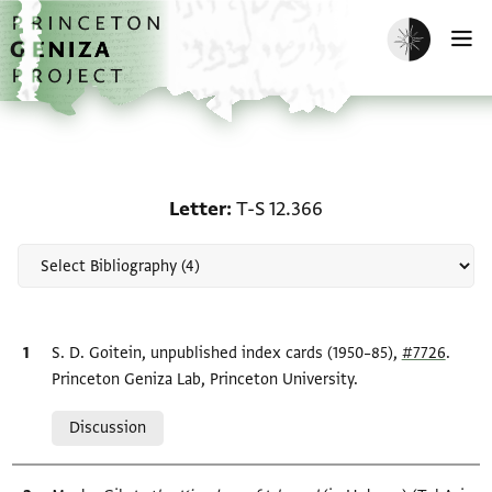
Skip to main content
home
Enable dark m
O
Scholarship on Letter: T
Letter
T-S 12.366
Bibliographic citation
S. D. Goitein, unpublished index cards (1950–85),
#7726
.
Princeton Geniza Lab, Princeton University.
Relation to document
Discussion