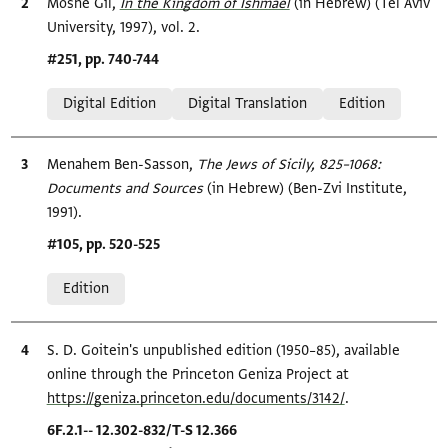
Bibliographic citation
Moshe Gil,
In the Kingdom of Ishmael‎
(in Hebrew) (Tel Aviv
University, 1997), vol. 2.
Location in source
#251, pp. 740-744
Relation to document
Digital Edition
Digital Translation
Edition
Bibliographic citation
Menahem Ben-Sasson,
The Jews of Sicily, 825–1068:
Documents and Sources‎
(in Hebrew) (Ben-Zvi Institute,
1991).
Location in source
#105, pp. 520-525
Relation to document
Edition
Bibliographic citation
S. D. Goitein's unpublished edition (1950–85), available
online through the Princeton Geniza Project at
https://geniza.princeton.edu/documents/3142/
.
Location in source
6F.2.1-- 12.302-832/T-S 12.366