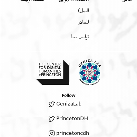
to Tamīm al-Sukkarī, who adde[d]
באלגמיע אלצעיד
ten thereto; he (Tamīm) will travel
العمل)
וישתרי מא אכתארה
with the total to Upper Egypt.
المصادر
ואלפאידה נצפין באלסויה
He may buy what he wishes.
ופצלה
The profit will be (divided into) halves, exactly,
تواصل معنا
and he receives a surplus (over his partner)
בנצף דינ>
by a half a din(ar.)
Follow
GenizaLab
PrincetonDH
princetoncdh