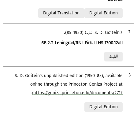
Relation to document
Digital Translation
Digital Edition
الاقتباس المرجعي
S. D. Goitein's الطبعة (1950–85).
Location in source
6E.2.2 Leningrad/RNL Firk. II NS 1700.12aII
Relation to document
الطبعة
الاقتباس المرجعي
S. D. Goitein's unpublished edition (1950–85), available
online through the Princeton Geniza Project at
.
https://geniza.princeton.edu/documents/2717/
Relation to document
Digital Edition