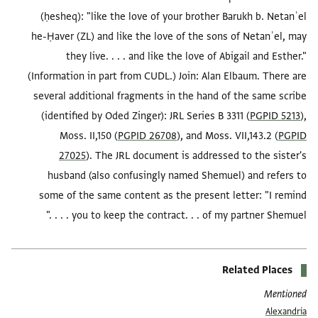
(ḥesheq): "like the love of your brother Barukh b. Netanʾel
he-Ḥaver (ZL) and like the love of the sons of Netanʾel, may
they live. . . . and like the love of Abigail and Esther."
(Information in part from CUDL.) Join: Alan Elbaum. There are
several additional fragments in the hand of the same scribe
(identified by Oded Zinger): JRL Series B 3311 (
PGPID 5213
),
Moss. II,150 (
PGPID 26708
), and Moss. VII,143.2 (
PGPID
27025
). The JRL document is addressed to the sister's
husband (also confusingly named Shemuel) and refers to
some of the same content as the present letter: "I remind
you to keep the contract. . . of my partner Shemuel . . . ."
Related Places
Mentioned
Alexandria