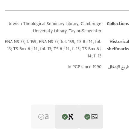
Jewish Theological Seminary Library; Cambridge
Collections
Additional metadata
University Library, Taylor-Schechter
ENA NS 77, f. 159; ENA NS 77, fol. 159; TS 8 J 14, fol.
Historical
13; TS Box 8 J 14, fol. 13; TS 8 J 14, f. 13; TS Box 8 J
shelfmarks
14, f. 13
تاريخ الإدخال
In PGP since 1990