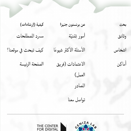
..]רתי אתכם וכתבתי מכתב איש אחותי הר//ב//
....]ל ועתה אני מזכירך בשמירת השטר
.....] שותפי [ש]מואל לפי שאין אדם
بحث
عن برنستون جنيزا
كيفية (إرشادات)
................]חקור מה עשה ואיך
وثائق
أمور تِقنيّة
مسرد المصطلحات
................]ת וכפי זה
.........................]עד
اشخاص
الأسئلة الأكثر شيوعًا
كيف تبحث في موقعنا؟
أَماكِن
الاعتمادات (فريق
الصفحة الرئيسة
العمل)
المصادر
تواصل معنا