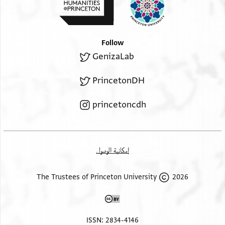
Follow
GenizaLab
PrincetonDH
princetoncdh
إمكانية الوصول
2026 The Trustees of Princeton University
ISSN: 2834-4146