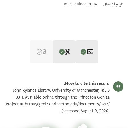
تاريخ الإدخال
In PGP since 2004
Editor: Franklin, Arnold
JRL B 3311 1 / 1 leaf, recto
تكبير و تدوير
Arnold Franklin's digital edition.
How to cite this record:
...].מ.
JRL B 3311 1 / 1 leaf, verso
John Rylands Library, University of Manchester, JRL B
ויעצור הדב[
3311. Available online through the Princeton Geniza
ומעל כלל עמו ב.[.....] ועתה אחי איש [א]חותי
https://geniza.princeton.edu/documents/5213/
Project at
بيان أذونات الصورة
(accessed August 9, 2026).
תן עיניך על אחותי בת עיני ותקנה לה שפחה
לעזרה והנני למאד תאב לשמוע בשורה טוב//ה//
מכם אשר ישמיענו בשורות טובות והנה