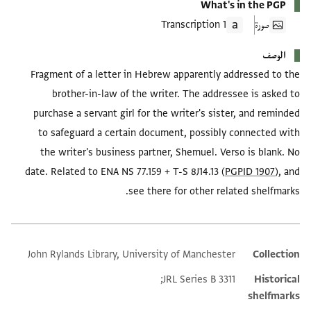
What's in the PGP
صورة
1 Transcription
الوصف
Fragment of a letter in Hebrew apparently addressed to the
brother-in-law of the writer. The addressee is asked to
purchase a servant girl for the writer's sister, and reminded
to safeguard a certain document, possibly connected with
the writer's business partner, Shemuel. Verso is blank. No
date. Related to ENA NS 77.159 + T-S 8J14.13 (
PGPID 1907
), and
see there for other related shelfmarks.
John Rylands Library, University of Manchester
Collection
Additional metadata
JRL Series B 3311;
Historical
shelfmarks