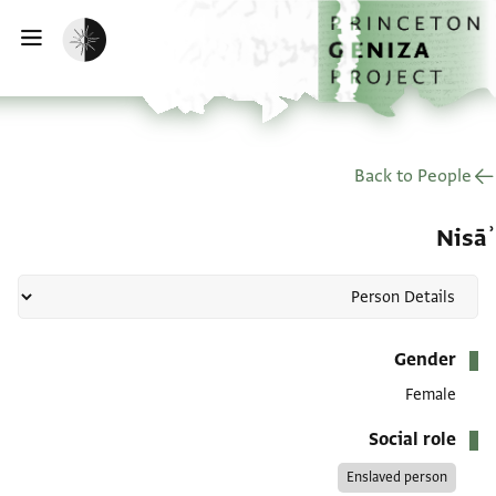
דף הבית
דילוג לתוכן
הפעלת מצב כהה
פתי
Back to People
Nisāʾ
מטא-דאטא
Gender
Female
Social role
Enslaved person