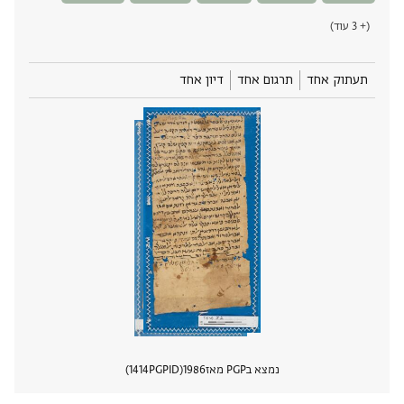
(+ 3 עוד)
תעתוק אחד
תרגום אחד
דיון אחד
נמצא בPGP מאז
1986
PGPID
1414
הצגת 