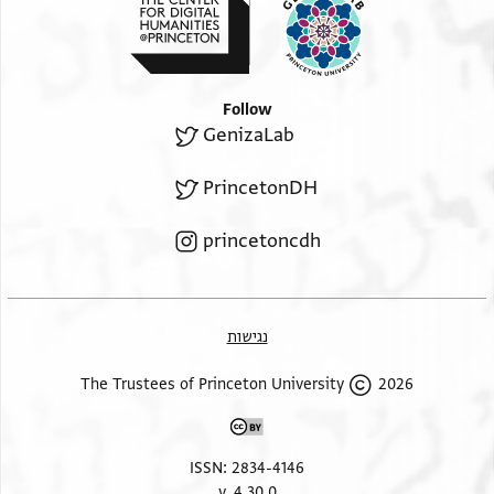
Follow
GenizaLab
PrincetonDH
princetoncdh
נגישות
2026 The Trustees of Princeton University
ISSN: 2834-4146
v. 4.30.0