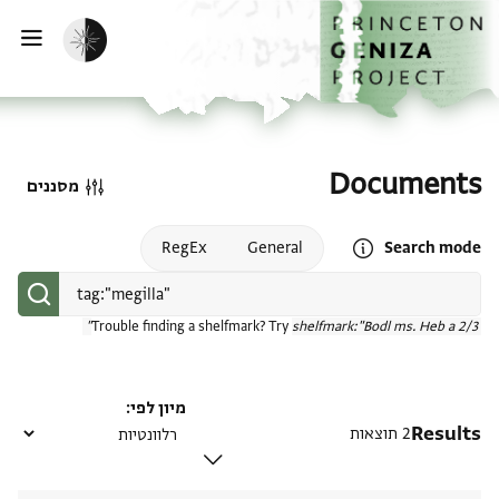
דף הבית
דילוג לתוכן
הפעלת מצב כהה
פתי
Documents
מסננים
Open search mode help
RegEx
General
Search mode
Trouble finding a shelfmark? Try
shelfmark:"Bodl ms. Heb a 2/3"
מיון לפי
Results
2 תוצאות