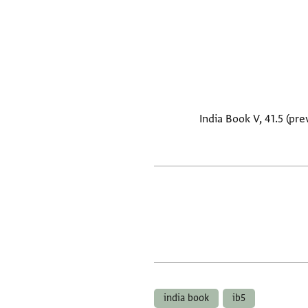
India Book V, 41.5 (pr
india book
ib5