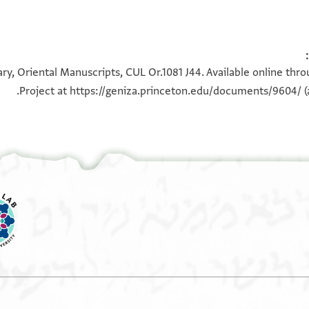
100%
100%
ry, Oriental Manuscripts, CUL Or.1081 J44. Available online thr
Project at
https://geniza.princeton.edu/documents/9604/
(