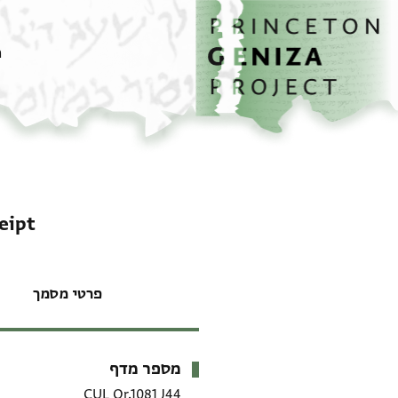
דף הבית
דילוג לתוכן
מ
eipt
פרטי מסמך
מספר מדף
מטא-דאטא
CUL Or.1081 J44