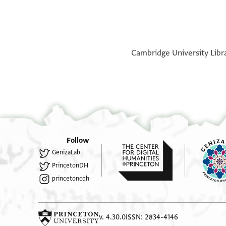
°
°
Cambridge University Libra
Follow
GenizaLab
PrincetonDH
princetoncdh
v. 4.30.0
ISSN: 2834-4146