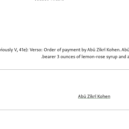
eviously V, 41e): Verso: Order of payment by Abū Zikrī Kohen. Ab
bearer 3 ounces of lemon-rose syrup and a
Abū Zikrī Kohen