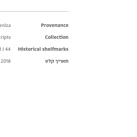
eniza
Additional metadata
Provenance
ripts
Collection
 J 44
Historical shelfmarks
תאריך קלט
 2018