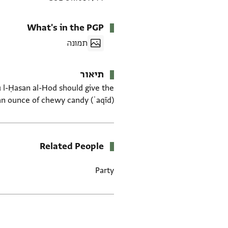
What's in the PGP
תמונה
תיאור
ū l-Ḥasan al-Hod should give the
n ounce of chewy candy (ʿaqīd).
Related People
Party
תגים