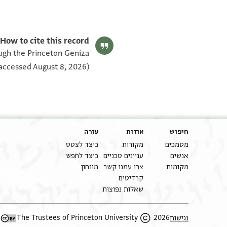
CUL Or.1081 J44 1v
CUL Or.1081 J44 1r
תנאי היתר שימוש בתצלום
How to cite this record:
ough the Princeton Geniza
accessed August 8, 2026).
חיפוש
אודות
עזרה
מסמכים
מקורות
כיצד לצטט
אנשים
עניינים טכניים
כיצד לחפש
מקומות
צרו עמנו קשר
מונחון
קרדיטים
שאלות נפוצות
2026 The Trustees of Princeton University
נגישות